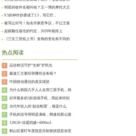
明星的收件名都叫啥？王一博的摩托大王
9.5的神作抄袭成了2.3，骂它烂，
被骂让封号！知名作家惹争议，不让王俊
赵丽颖任嘉伦的约定，2020年能排上
《三生三世枕上书》发饰的变化有不同的
热点阅读
品珍鲜活守护“生鲜”护民生
极速汇主要经营哪些业务呢？
中国移动通信的真实现状
为什么韩国几乎人人在用三星手机，韩
好评最多的3款游戏手机，用起来特别
当代年轻人的‘副业刚需’，都是什么
手机的信号明明是满格，网速却那么慢
128GB+浴霸四摄+4000mA
鹤山区紧盯年度脱贫目标狠抓脱贫攻坚