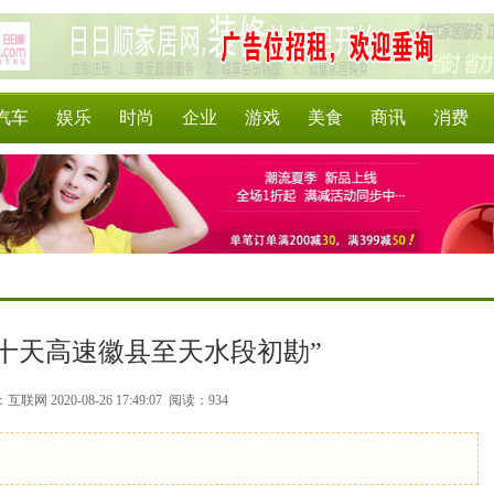
汽车
娱乐
时尚
企业
游戏
美食
商讯
消费
十天高速徽县至天水段初勘”
联网 2020-08-26 17:49:07
阅读：934