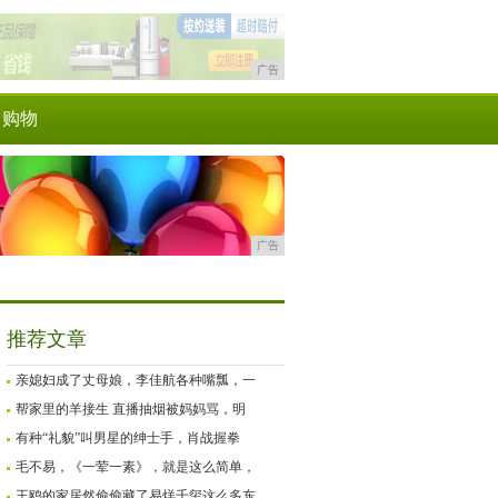
广告
购物
广告
推荐文章
亲媳妇成了丈母娘，李佳航各种嘴瓢，一
帮家里的羊接生 直播抽烟被妈妈骂，明
有种“礼貌”叫男星的绅士手，肖战握拳
毛不易，《一荤一素》，就是这么简单，
王鸥的家居然偷偷藏了易烊千玺这么多东