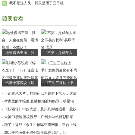
我不是送人头，我只是用了云手机……
随便看看
地铁偶遇王源，独
“不笑，是成年人
钱塘小苏说说《锦
《三生三世枕上书
于正古风大片，帅到还以为是旗下艺人，这后
帮家里的羊接生 直播抽烟被妈妈骂，明星宅
《妖猫传》中的大唐，从头到脚都透着一股妖
大神F1极速版校园行！广州大学站精彩回顾
稳了！肖战《余生》被曝空降网播，平台上线
2020美柏医健全球创新挑战赛启动，为