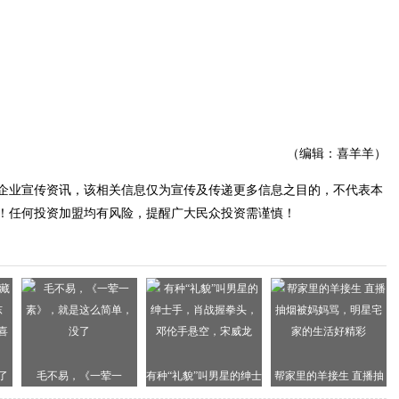
（编辑：喜羊羊）
企业宣传资讯，该相关信息仅为宣传及传递更多信息之目的，不代表本
！任何投资加盟均有风险，提醒广大民众投资需谨慎！
了
毛不易，《一荤一
有种“礼貌”叫男星的绅士
帮家里的羊接生 直播抽
！
素》，就是这么简单，
手，肖战握拳头，邓伦
烟被妈妈骂，明星宅家