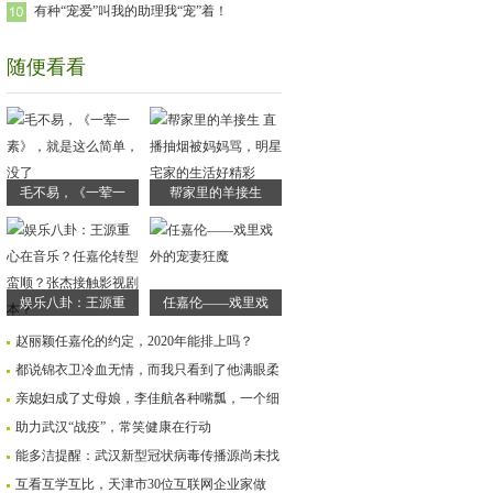
有种“宠爱”叫我的助理我“宠”着！
随便看看
毛不易，《一荤一
帮家里的羊接生
娱乐八卦：王源重
任嘉伦——戏里戏
赵丽颖任嘉伦的约定，2020年能排上吗？
都说锦衣卫冷血无情，而我只看到了他满眼柔
亲媳妇成了丈母娘，李佳航各种嘴瓢，一个细
助力武汉“战疫”，常笑健康在行动
能多洁提醒：武汉新型冠状病毒传播源尚未找
互看互学互比，天津市30位互联网企业家做