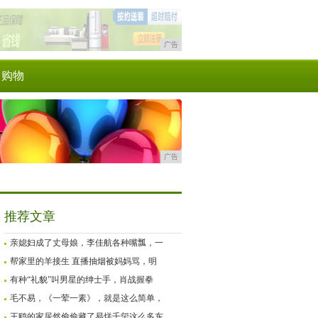
广告
购物
广告
推荐文章
亲媳妇成了丈母娘，李佳航各种嘴瓢，一
帮家里的羊接生 直播抽烟被妈妈骂，明
有种“礼貌”叫男星的绅士手，肖战握拳
毛不易，《一荤一素》，就是这么简单，
王鸥的家居然偷偷藏了易烊千玺这么多东