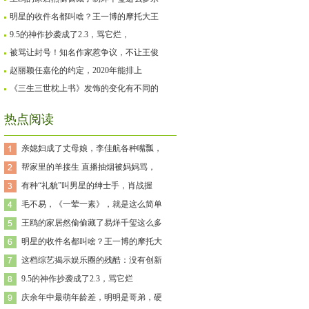
明星的收件名都叫啥？王一博的摩托大王
9.5的神作抄袭成了2.3，骂它烂，
被骂让封号！知名作家惹争议，不让王俊
赵丽颖任嘉伦的约定，2020年能排上
《三生三世枕上书》发饰的变化有不同的
热点阅读
亲媳妇成了丈母娘，李佳航各种嘴瓢，
帮家里的羊接生 直播抽烟被妈妈骂，
有种“礼貌”叫男星的绅士手，肖战握
毛不易，《一荤一素》，就是这么简单
王鸥的家居然偷偷藏了易烊千玺这么多
明星的收件名都叫啥？王一博的摩托大
这档综艺揭示娱乐圈的残酷：没有创新
9.5的神作抄袭成了2.3，骂它烂
庆余年中最萌年龄差，明明是哥弟，硬