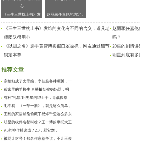
《三生三世枕上书》发
赵丽颖任嘉伦的约定，
饰的变化有不同的含
2020年能排上吗？名字
《三生三世枕上书》发饰的变化有不同的含义，道具老
赵丽颖任嘉伦的
义，道具老师团队很用
想好了吗？
师团队很用心
心
吗？
《以团之名》选手黄智博卖假口罩被抓，网友通过细节
20集的剧情
锁定本尊
明星到底有多
推荐文章
亲媳妇成了丈母娘，李佳航各种嘴瓢，一
帮家里的羊接生 直播抽烟被妈妈骂，明
有种“礼貌”叫男星的绅士手，肖战握拳
毛不易，《一荤一素》，就是这么简单，
王鸥的家居然偷偷藏了易烊千玺这么多东
明星的收件名都叫啥？王一博的摩托大王
9.5的神作抄袭成了2.3，骂它烂，
被骂让封号！知名作家惹争议，不让王俊