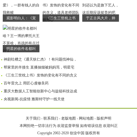
观影明白人：《宠
《三生三世枕上书
于正古风大片，帅
明星的收件名都叫
神剧吐槽之《通天狄仁杰》！有问题找神仙，
帮家里的羊接生 直播抽烟被妈妈骂，明星宅
《三生三世枕上书》发饰的变化有不同的含义
百年雷允上 用匠心虔修良药
重庆大数据人工智能创新中心与益链科技达成
央视新闻-抗疫情 雅斯特守护一线天使
关于我们
-
联系我们
-
老版地图
-
网站地图
-
版权声明
本网拒绝一切非法行为 欢迎监督举报 如有错误信息 欢迎纠正
Copyright 2002-2020
创业中国
版权所有