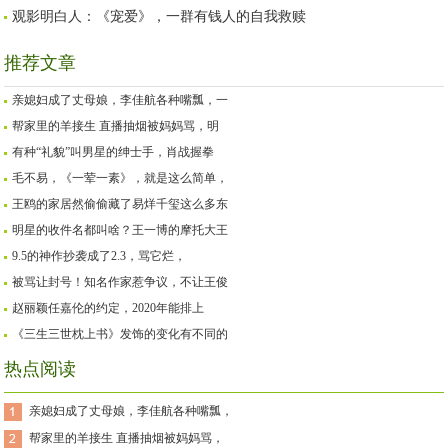
观影明白人：《宠爱》，一群有钱人的自我救赎
推荐文章
亲媳妇成了丈母娘，李佳航各种嘴瓢，一
帮家里的羊接生 直播抽烟被妈妈骂，明
有种“礼貌”叫男星的绅士手，肖战握拳
毛不易，《一荤一素》，就是这么简单，
王鸥的家居然偷偷藏了易烊千玺这么多东
明星的收件名都叫啥？王一博的摩托大王
9.5的神作抄袭成了2.3，骂它烂，
被骂让封号！知名作家惹争议，不让王俊
赵丽颖任嘉伦的约定，2020年能排上
《三生三世枕上书》发饰的变化有不同的
热点阅读
亲媳妇成了丈母娘，李佳航各种嘴瓢，
帮家里的羊接生 直播抽烟被妈妈骂，