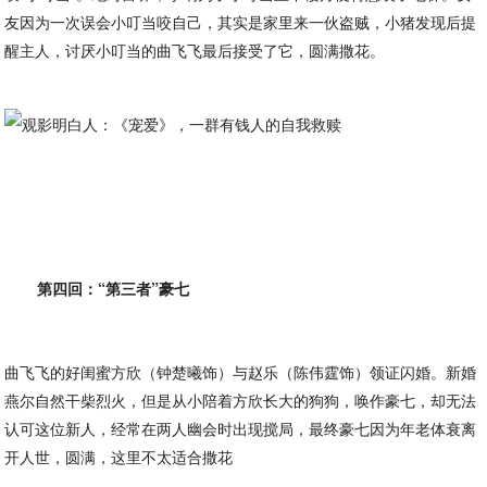
友因为一次误会小叮当咬自己，其实是家里来一伙盗贼，小猪发现后提
醒主人，讨厌小叮当的曲飞飞最后接受了它，圆满撒花。
第四回：“第三者”豪七
曲飞飞的好闺蜜方欣（钟楚曦饰）与赵乐（陈伟霆饰）领证闪婚。新婚
燕尔自然干柴烈火，但是从小陪着方欣长大的狗狗，唤作豪七，却无法
认可这位新人，经常在两人幽会时出现搅局，最终豪七因为年老体衰离
开人世，圆满，这里不太适合撒花