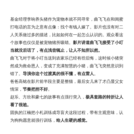
基金经理李响养头猪作为宠物本就不同寻常，曲飞飞在和闺蜜
打电话的言为之意有点像：找个有钱人嫁了。影片也没有对二
人关系做过多的描述，比如如何在一起怎么认识的。观众看这
个故事也仅仅是被宠物猪所吸睛。
影片讲道曲飞飞接受了小叮
当就没后话了，有点浅尝辄止，让人不知所以然。
曲飞飞对于将小叮当送到农家乐已经有些后悔，这时候小猪突
然成为救命恩人，变成了充满智慧的小猪，曲飞飞突然意识到
错了。
导演你这个过渡真的很不懂，有点雷人
。
爸爸高铭在影片前半段主要是整猫，最后女儿来了才凸显父女
情深，
节奏把控不好
。
赵乐、方欣和豪七的故事有点强行突入，
极具套路的转折让人
看了很尬。
固执的江楠把小札训练成导盲犬这段过程，带有主观意味，认
为狗狗愿意就强行训练，
给人生硬的感觉。