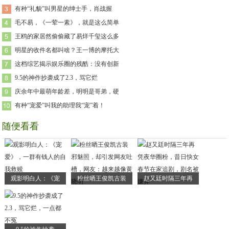
有种“礼貌”叫男星的绅士手，肖战握
毛不易，《一荤一素》，就是这么简单
王鸥的家居然偷偷藏了易烊千玺这么多
明星的收件名都叫啥？王一博的摩托大
这档综艺揭示娱乐圈的残酷：没有创新
9.5的神作抄袭成了2.3，骂它烂
庆余年中最萌年龄差，明明是哥弟，硬
有种“宠爱”叫我的助理我“宠”着！
随便看看
观影明白人：《宠
粉丝晒王俊凯古装
赵又廷时隔三年再