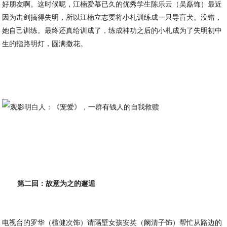
好朋友啊。这时候呢，江楠爱慕已久的优秀学生陈乐云（吴磊饰）最近
因为击剑搞得失明，所以江楠立志要将小札训练成一只导盲犬。没错，
她自己训练。最终还真给训成了，练成神功之后的小札成为了失明初中
生的指路明灯，圆满撒花。
第二回：故意为之的邂逅
电视台的罗华（檀健次饰）请隔壁女孩安英（阚清子饰）帮忙从路边的