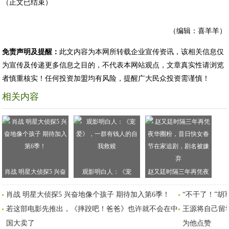
（正文已结束）
（编辑：喜羊羊）
免责声明及提醒：
此文内容为本网所转载企业宣传资讯，该相关信息仅
为宣传及传递更多信息之目的，不代表本网站观点，文章真实性请浏览
者慎重核实！任何投资加盟均有风险，提醒广大民众投资需谨慎！
相关内容
肖战 明星大侦探5 兴奋
观影明白人：《宠
赵又廷时隔三年再凭夜
地像个孩子 期待加入第6
爱》，一群有钱人的自
华圈粉，昔日快女春节
肖战 明星大侦探5 兴奋地像个孩子 期待加入第6季！
“不干了！”胡
季！
我救赎
在家追剧，剧名被嫌弃
若这部电影先推出，《摔跤吧！爸爸》也许就不会在中
王源将自己留
国大卖了
为他点赞