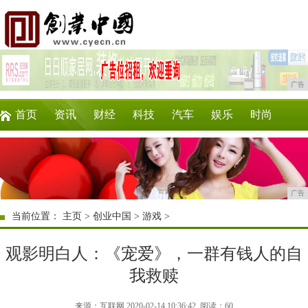
广告
首页
资讯
财经
科技
汽车
娱乐
时尚
企业
游戏
美食
商讯
消费
购物
广告
当前位置：
主页
>
创业中国
>
游戏
>
观影明白人：《宠爱》，一群有钱人的自
我救赎
来源：互联网 2020-02-14 10:36:42
阅读：60