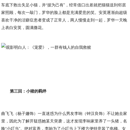
车底下救出失足小猫，并“据为己有”，经常借口出差就把猫猫送到邻居
家照顾，每次一敲门，罗华的脸上都是充满爱意的笑。安英逐渐由超级
喜欢干净的洁癖症患者变成了正常人，两人慢慢走到一起，罗华一天晚
上表白安英，圆满撒花。
第三回：小猪的羁绊
曲飞飞（杨子姗饰）一直迷惑为什么男友李响（钟汉良饰）不让她去家
里，因此为了解开疑惑她某天突袭，这才发现李响家里养了一头猪，名
唤“小叮当”。绝对富养，李响为了小叮当上下楼方便特意装了电梯。女