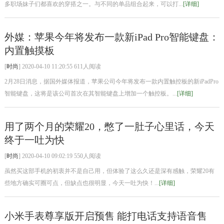
多职场妹子们都喜欢的穿搭之一。与不同的单品组合起来，可以打...
[详细]
外媒：苹果今年将发布一款新iPad Pro智能键盘：
内置触摸板
[
时尚
] 2020-04-10 11:20:55 611人阅读
2月28日消息，据国外媒体报道，苹果公司今年将发布一款内置触控板的新iPadPro
智能键盘，这将是该公司首次在其智能键盘上增加一个触控板。...
[详细]
用了两个月的荣耀20，憋了一肚子心里话，今天
终于一吐为快
[
时尚
] 2020-04-10 09:02:19 550人阅读
虽然买这部手机的初衷并不是自己用，但体验了这么久还是深有感触，荣耀20有
些地方确实可圈可点，但缺点也很明显，今天一吐为快！...
[详细]
小米手表尊享版开启预售 能打电话支持语音售