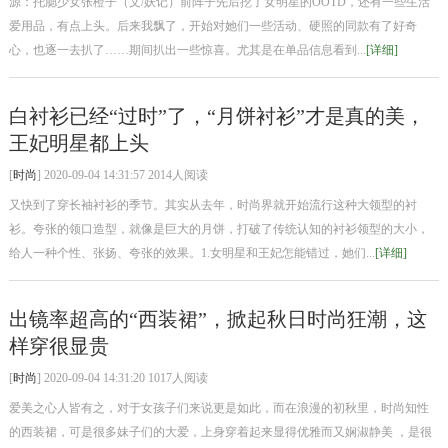
源：托腮少女张橙子（文/妖记）前阵子先后挖了女明星的OOTD，还有一些生活
爱用品，有点上头。后来我飘了，开始对她们一些活动、硬照的同款有了好奇
心，也逐一去扒了……期间扒出一些惊喜。尤其是在单品信息看到...
[详细]
白衬衫已经“过时”了，“月饼衬衫”才是真的美，
王妃明星都上头
[
时尚
] 2020-09-04 14:31:57 2014人阅读
又快到了穿长袖衬衫的季节。其实从去年，时尚界就开始流行这种大领型的衬
衫。夸张的领口造型，就像是巨大的月饼，打破了传统认知的衬衫领型的大小，
给人一种个性、张扬、夸张的效果。1.女明星和王妃怎能错过，她们...
[详细]
出镜率超高的“西装裙”，掀起秋日时尚狂潮，这
样穿很显贵
[
时尚
] 2020-09-04 14:31:20 1017人阅读
爱美之心人皆有之，对于女孩子们来说更是如此，而在浪漫的初秋里，时尚知性
的西装裙，可是很多妹子们的大爱，上身穿着起来显得优雅而又娴淑静美 ，是很