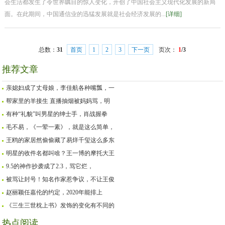
会生活都发生了令世界瞩目的惊人变化，开创了中国社会主义现代化发展的新局
面。在此期间，中国通信业的迅猛发展就是社会经济发展的...
[详细]
总数：
31
首页
1
2
3
下一页
页次：
1
/3
推荐文章
亲媳妇成了丈母娘，李佳航各种嘴瓢，一
帮家里的羊接生 直播抽烟被妈妈骂，明
有种“礼貌”叫男星的绅士手，肖战握拳
毛不易，《一荤一素》，就是这么简单，
王鸥的家居然偷偷藏了易烊千玺这么多东
明星的收件名都叫啥？王一博的摩托大王
9.5的神作抄袭成了2.3，骂它烂，
被骂让封号！知名作家惹争议，不让王俊
赵丽颖任嘉伦的约定，2020年能排上
《三生三世枕上书》发饰的变化有不同的
热点阅读