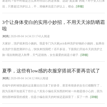
衰老吗？你平时都是怎么来对待自己的这张脸、这副“臭皮囊”的呢？对于女人们来
说，只要超过28岁以上，不，准确来说是25岁以上，都会...
[详细]
3个让身体变白的实用小妙招，不用天天涂防晒霜
啦
[
时尚
] 2020-09-04 14:34:33 1743人阅读
大家好，洗护就来找小姨妈。我是专门为大家pick各种洗护好物的小姨妈，如果你
在洗护方面想测评什么，快快来找我吧！话不多说，下面我们开始今天的洗护之
旅~现在刚刚进入秋季，天气还很热，女生最爱的就是小裙子...
[详细]
夏季，这些有low感的衣服穿搭就不要再尝试了
[
时尚
] 2020-09-04 14:34:12 866人阅读
在端午的时候快递的运送量比往日多了好多倍，甚至有很多的女生们都翻车了，
因为压根不知道买了些什么？其实小编在买东西的时候一向都是很小心的，因为
很怕那种踩雷的感觉，但是小编在前天的时候还是踩雷了：买了一件...
[详细]