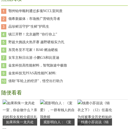
鄂州铂华顺利通过多项NCCL室间质
领希新媒体：市场推广营销先导者
品珍鲜活守护“生鲜”护民生
镇江开野！北京越野 “你行你上”
野超大挑战火热开赛 越野硬核实力扎
东莞冬至不宅家！BJ40 燃油硬核
女车主秋日出游 小鹏G3i和比亚迪
金发科技高性能材料，智驾旅途中极致
金发科技无PFAS高性能PC材料:
借助“车轮上的经济”，悟空出行助力
随便看看
如果和朱一龙共处
观影明白人：《宠
钱塘小苏说说《锦