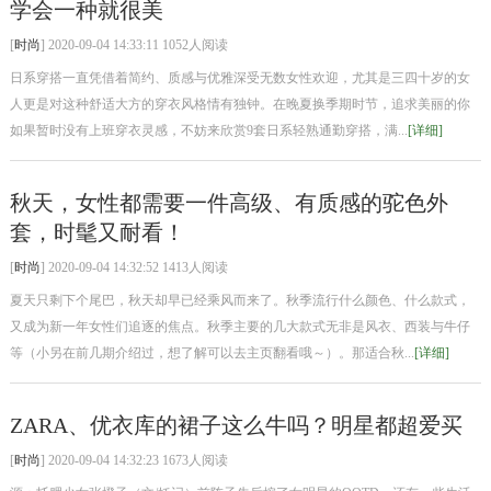
学会一种就很美
[
时尚
] 2020-09-04 14:33:11 1052人阅读
日系穿搭一直凭借着简约、质感与优雅深受无数女性欢迎，尤其是三四十岁的女
人更是对这种舒适大方的穿衣风格情有独钟。在晚夏换季期时节，追求美丽的你
如果暂时没有上班穿衣灵感，不妨来欣赏9套日系轻熟通勤穿搭，满...
[详细]
秋天，女性都需要一件高级、有质感的驼色外
套，时髦又耐看！
[
时尚
] 2020-09-04 14:32:52 1413人阅读
夏天只剩下个尾巴，秋天却早已经乘风而来了。秋季流行什么颜色、什么款式，
又成为新一年女性们追逐的焦点。秋季主要的几大款式无非是风衣、西装与牛仔
等（小另在前几期介绍过，想了解可以去主页翻看哦～）。那适合秋...
[详细]
ZARA、优衣库的裙子这么牛吗？明星都超爱买
[
时尚
] 2020-09-04 14:32:23 1673人阅读