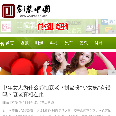
广告
首页
资讯
财经
科技
汽车
娱乐
时尚
企业
游戏
美食
商讯
消费
购物
广告
中年女人为什么都怕衰老？拼命扮“少女感”有错
吗？衰老真相在此
[
时尚
] 2020-09-04 14:34:53 1275人阅读
文：洛薇Hi，我是洛薇，继续我们的时尚穿搭之旅，变美永远不迷路。▼你害怕