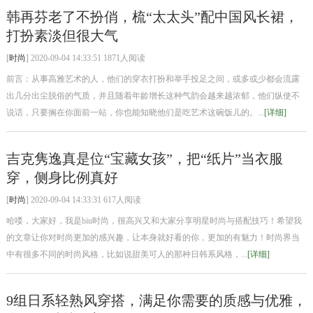
韩再芬老了不扮俏，梳“太太头”配中国风长裙，
打扮素淡但很大气
[
时尚
] 2020-09-04 14:33:51 1871人阅读
前言：从事高雅艺术的人，他们的穿衣打扮和举手投足之间，或多或少都会流露
出几分出尘脱俗的气质，并且随着年龄增长这种气韵会越来越浓郁，他们纵使不
说话，只要搁在你面前一站，你也能知晓他们是吃艺术这碗饭儿的。...
[详细]
吉克隽逸真是位“宝藏女孩”，把“纸片”当衣服
穿，侧身比例真好
[
时尚
] 2020-09-04 14:33:31 617人阅读
哈喽，大家好，我是biu时尚，很高兴又和大家分享明星时尚与搭配技巧！希望我
的文章让你对时尚更加的感兴趣，让本身就好看的你，更加的有魅力！时尚界当
中有很多不同的时尚风格，比如说甜美可人的那种日韩系风格，...
[详细]
9组日系轻熟风穿搭，满足你需要的质感与优雅，