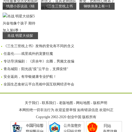
钱塘小苏说说《锦
《三生三世枕上书
钢铁侠身上有一1
肖战 明星大侦探
《三生三世枕上书》发饰的变化有不同的含义
任嘉伦——戏里戏外的宠妻狂魔
专访导演编剧：《庆余年》出圈，男频文改编
青岛城阳：阳光战“疫”云平台，支撑疫情“
安全返岗，有华银健康专业护航！
全国生态食材云平台亮相中国互联网经济年会
关于我们
-
联系我们
-
老版地图
-
网站地图
-
版权声明
本网拒绝一切非法行为 欢迎监督举报 如有错误信息 欢迎纠正
Copyright 2002-2020
创业中国
版权所有