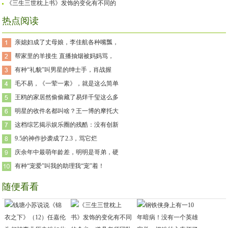
《三生三世枕上书》发饰的变化有不同的
热点阅读
亲媳妇成了丈母娘，李佳航各种嘴瓢，
帮家里的羊接生 直播抽烟被妈妈骂，
有种“礼貌”叫男星的绅士手，肖战握
毛不易，《一荤一素》，就是这么简单
王鸥的家居然偷偷藏了易烊千玺这么多
明星的收件名都叫啥？王一博的摩托大
这档综艺揭示娱乐圈的残酷：没有创新
9.5的神作抄袭成了2.3，骂它烂
庆余年中最萌年龄差，明明是哥弟，硬
有种“宠爱”叫我的助理我“宠”着！
随便看看