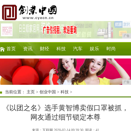
广告
首页
资讯
财经
科技
汽车
娱乐
时尚
企业
游戏
美食
商讯
消费
购物
广告
当前位置：
主页
>
创业中国
>
科技
>
《以团之名》选手黄智博卖假口罩被抓，
网友通过细节锁定本尊
来源：互联网 2020-02-14 09:39:30
阅读：41