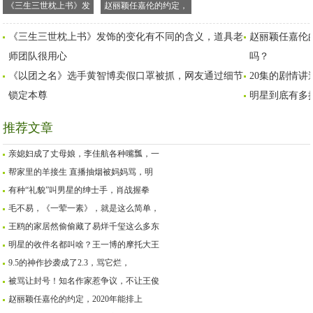
《三生三世枕上书》发
赵丽颖任嘉伦的约定，
饰的变化有不同的含
2020年能排上吗？名字
《三生三世枕上书》发饰的变化有不同的含义，道具老
赵丽颖任嘉伦的
义，道具老师团队很用
想好了吗？
师团队很用心
心
吗？
《以团之名》选手黄智博卖假口罩被抓，网友通过细节
20集的剧情
锁定本尊
明星到底有多
推荐文章
亲媳妇成了丈母娘，李佳航各种嘴瓢，一
帮家里的羊接生 直播抽烟被妈妈骂，明
有种“礼貌”叫男星的绅士手，肖战握拳
毛不易，《一荤一素》，就是这么简单，
王鸥的家居然偷偷藏了易烊千玺这么多东
明星的收件名都叫啥？王一博的摩托大王
9.5的神作抄袭成了2.3，骂它烂，
被骂让封号！知名作家惹争议，不让王俊
赵丽颖任嘉伦的约定，2020年能排上