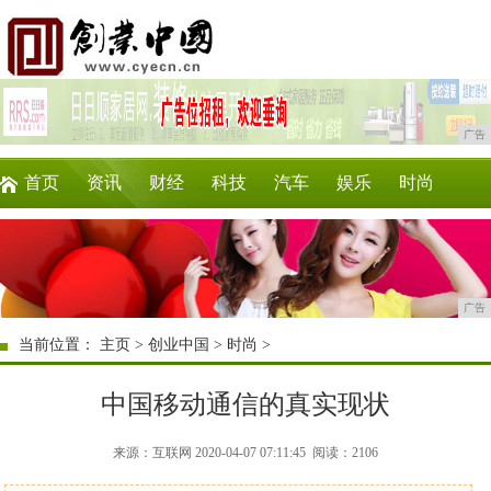
广告
首页
资讯
财经
科技
汽车
娱乐
时尚
企业
游戏
美食
商讯
消费
购物
广告
当前位置：
主页
>
创业中国
>
时尚
>
中国移动通信的真实现状
来源：互联网 2020-04-07 07:11:45
阅读：2106