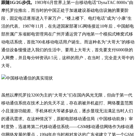
跟随1G/2G步伐。
1983年6月世界上第一台移动电话“DynaTAC 8000x”由
摩托罗拉推出，而当时的中国正处于加速建设基础电信设施的重要阶
段，固定电话逐渐进入千家万户，“楼上楼下、电灯电话”成为“小康”生
活的代表。1987年11月，在先进国家部署1G网络接近10年后，中国邮电
部所属广东省邮电管理局在广州开通运营了内地第一个模拟式蜂窝式移
动电话系统，首批700名移动电话用户诞生。而这种名为“大哥大”的移动
通信设备慢慢进入我们的生活中。要用上大哥大，首先要支付6000块的
入网费，并且每分钟资讯0.5元，这样的用户，在当时，完全是大哥中的
大哥。
虽然以摩托罗拉3200为主的“大哥大”们在国内风光无限，但由于第一代
移动通信系统在技术上的先天不足，存在易被并机盗打、网络覆盖范围
小且漫游功能差、手机体积大等诸多缺点，逐步显现无法满足当时人们
的通讯需求。在这种情况下，原邮电部移动通信局（中国移动前身）审
时度势，迅速将第二代移动通信系统——GSM移动通信网络作为移动通
信网络发展的重点，1994年在当时相对发达的广东省建立了第一个GSM