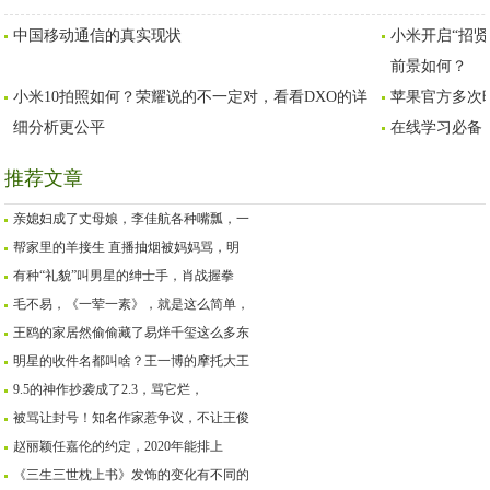
从头到脚都透着一股妖
欢宋雪吴美音？
中国移动通信的真实现状
小米开启“招
气，这真是盛唐气象？
前景如何？
小米10拍照如何？荣耀说的不一定对，看看DXO的详
苹果官方多次暗示
细分析更公平
在线学习必备：华
推荐文章
亲媳妇成了丈母娘，李佳航各种嘴瓢，一
帮家里的羊接生 直播抽烟被妈妈骂，明
有种“礼貌”叫男星的绅士手，肖战握拳
毛不易，《一荤一素》，就是这么简单，
王鸥的家居然偷偷藏了易烊千玺这么多东
明星的收件名都叫啥？王一博的摩托大王
9.5的神作抄袭成了2.3，骂它烂，
被骂让封号！知名作家惹争议，不让王俊
赵丽颖任嘉伦的约定，2020年能排上
《三生三世枕上书》发饰的变化有不同的