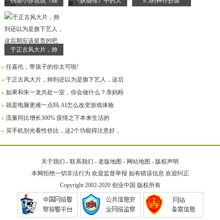
钱塘小苏说说《锦
《妖猫传》中的大
9.5的神作抄袭
于正古风大片，帅
任嘉伦，带孩子的你太可啦!
于正古风大片，帅到还以为是旗下艺人，这后
如果和朱一龙共处一室，你会做什么？亲妈粉
就是电脑更难一点吗 AI怎么改变游戏体验
流量同比增长300% 疫情之下本来生活的
买手机别光看性价比，这2个功能得注意好，
关于我们
-
联系我们
-
老版地图
-
网站地图
-
版权声明
本网拒绝一切非法行为 欢迎监督举报 如有错误信息 欢迎纠正
Copyright 2002-2020
创业中国
版权所有