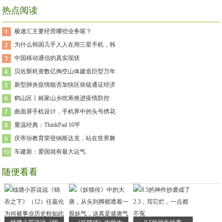
热点阅读
极速汇主要经营哪些业务呢？
为什么韩国几乎人人在用三星手机，韩
中国移动通信的真实现状
贝佐斯耗资数亿掏空山体建造巨型万年
新型肺炎疫情能否加快区块链通证经济
鹤山区丨姬家山乡统筹推进疫情防控
曲面屏手机设计，手机界中的头号绣花
重温经典：ThinkPad 10平
庆帝玢教育荣登纳斯达克，站在世界舞
车建新：爱国就有最大运气
随便看看