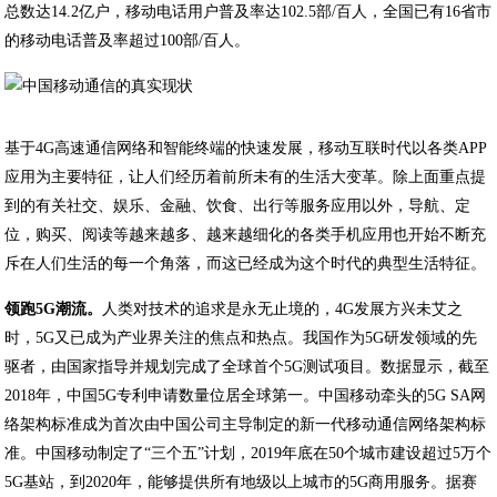
总数达14.2亿户，移动电话用户普及率达102.5部/百人，全国已有16省市
的移动电话普及率超过100部/百人。
基于4G高速通信网络和智能终端的快速发展，移动互联时代以各类APP
应用为主要特征，让人们经历着前所未有的生活大变革。除上面重点提
到的有关社交、娱乐、金融、饮食、出行等服务应用以外，导航、定
位，购买、阅读等越来越多、越来越细化的各类手机应用也开始不断充
斥在人们生活的每一个角落，而这已经成为这个时代的典型生活特征。
领跑5G潮流。
人类对技术的追求是永无止境的，4G发展方兴未艾之
时，5G又已成为产业界关注的焦点和热点。我国作为5G研发领域的先
驱者，由国家指导并规划完成了全球首个5G测试项目。数据显示，截至
2018年，中国5G专利申请数量位居全球第一。中国移动牵头的5G SA网
络架构标准成为首次由中国公司主导制定的新一代移动通信网络架构标
准。中国移动制定了“三个五”计划，2019年底在50个城市建设超过5万个
5G基站，到2020年，能够提供所有地级以上城市的5G商用服务。据赛