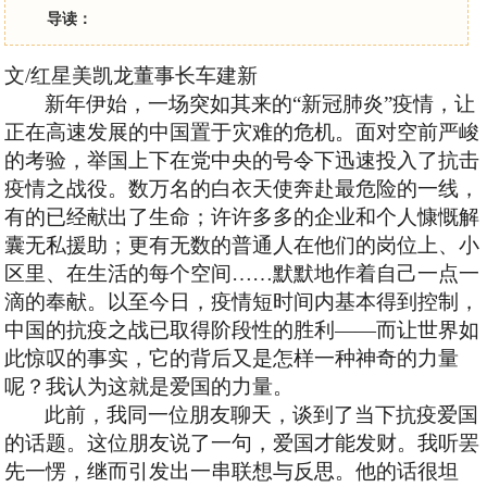
导读：
文
/
红星美凯龙董事长
车建新
新年伊始，一场突如其来的
“新冠肺炎”疫情，让
正在高速发展的中国置于灾难的危机。面对空前严峻
的考验，举国上下在党中央的号令下迅速投入了抗击
疫情之战役。数万名的白衣天使奔赴最危险的一线，
有的已经献出了生命；许许多多的企业和个人慷慨解
囊无私援助；更有无数的普通人在他们的岗位上、小
区里、在生活的每个空间……默默地作着自己一点一
滴的奉献。以至今日，疫情短时间内基本得到控制，
中国的抗疫之战已取得阶段性的胜利——而让世界如
此惊叹的事实，它的背后又是怎样一种神奇的力量
呢？我认为这就是爱国的力量。
此前，我同一位朋友聊天，谈到了当下抗疫爱国
的话题。这位朋友说了一句，爱国才能发财。
我听罢
先一愣，继而引发出一串联想与反思。他的话很坦