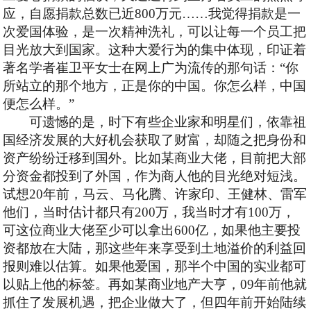
应，自愿捐款总数已近
8
00
万元
……我觉得捐款是一
次爱国体验，是一次精神洗礼，可以让每一个员工把
目光放大到国家。这种大爱行为的集中体现，印证着
著名学者崔卫平女士在网上广为流传的那句话：“你
所站立的那个地方，正是你的中国。你怎么样，中国
便怎么样。”
可遗憾的是，时下有些企业家和明星们，依靠祖
国经济发展的大好机会获取了财富，却随之把身份和
资产纷纷迁移到国外。比如某商业大佬，目前把大部
分资金都投到了外国，作为商人他的目光绝对短浅。
试想
20
年前，马云、马化腾、许家印、王健林、雷军
他们，当时估计都只有
200
万，我当时才有
100
万，
可这位商业大佬至少可以拿出
600
亿，如果他主要投
资都放在大陆，那这些年来享受到土地溢价的利益回
报则难以估算。如果他爱国，那半个中国的实业都可
以贴上他的标签。再如某商业地产大亨，
09
年前他就
抓住了发展机遇，把企业做大了，但四年前开始陆续