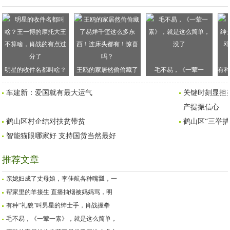
明星的收件名都叫啥？
王鸥的家居然偷偷藏了
毛不易，《一荤一
有种
王一博的摩托大王不算
易烊千玺这么多东西！
素》，就是这么简单，
手
车建新：爱国就有最大运气
关键时刻显担
啥，肖战的有点过分了
连床头都有！惊喜吗？
没了
产提振信心
鹤山区村企结对扶贫带贫
鹤山区“三举
智能猫眼哪家好 支持国货当然最好
推荐文章
亲媳妇成了丈母娘，李佳航各种嘴瓢，一
帮家里的羊接生 直播抽烟被妈妈骂，明
有种“礼貌”叫男星的绅士手，肖战握拳
毛不易，《一荤一素》，就是这么简单，