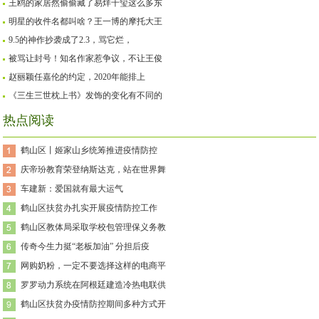
王鸥的家居然偷偷藏了易烊千玺这么多东
明星的收件名都叫啥？王一博的摩托大王
9.5的神作抄袭成了2.3，骂它烂，
被骂让封号！知名作家惹争议，不让王俊
赵丽颖任嘉伦的约定，2020年能排上
《三生三世枕上书》发饰的变化有不同的
热点阅读
鹤山区丨姬家山乡统筹推进疫情防控
庆帝玢教育荣登纳斯达克，站在世界舞
车建新：爱国就有最大运气
鹤山区扶贫办扎实开展疫情防控工作
鹤山区教体局采取学校包管理保义务教
传奇今生力挺“老板加油” 分担后疫
网购奶粉，一定不要选择这样的电商平
罗罗动力系统在阿根廷建造冷热电联供
鹤山区扶贫办疫情防控期间多种方式开