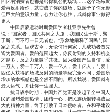
四亿的消费者也都是给你机会的场域
……
这个场域聚
爱再反射给你，就变成了你的磁场，就赋予了你无形
但巨大的意识力量，心力让你心胜，成就你事业做得
更大。
中国启蒙运动时期爱国学者杜亚泉先生曾
说：
“国家者，国民共同之大厦，我国民生于斯，聚
于斯，而不可一日无者也。”形象地阐释了国民与国
家之关系。纵观古今，无论何行何家，凡成功者首先
皆为爱国者。爱的范围越大，你反射到的支持和机会
才越多，反之力量微乎其微。因为爱国产生自信，爱
一万人，爱一千万人，爱一亿人，爱十亿人，与爱十
四亿人获得的场域反射的能量等级完全不同，爱国所
增加的幸福感也是全然不同的。所以我说，爱国就有
最大运气，并让你一生强大。
抗日战争时期，中国共产党正是唤起了全中国人
民的强烈爱国热情，团结一心，把民族仇恨转换成巨
大的精神力量，终于打败了日本侵略者。在和平建设
年代，我们自力更生奋发图强，从一穷二白到无数零