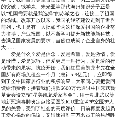
的突破，钱学森、朱光亚等那代海归知识分子正是
以
“祖国需要就是我选择”的赤诚之心，连接上了祖国
的场域。改革开放以来，我国的经济建设走到了世界
前列，也正是有一大批如华为这样深爱祖国的企业努
力拼搏，产业报国，以不断学习提升新技能新科技，
去满足国家发展的要求，当然也成就了企业自身的壮
大……
爱是什么？爱是信念，爱是希望，爱是激情，爱
是珍惜，爱是宽容，但爱更是一种行为，爱是爱的行
动带来的果实。抗疫开始，我们红星美凯龙率先在全
国所有商场免租金一个月（总计
5
·
9
亿元），立即得
到了全中国家居行业的积极响应，大家同心要把爱回
馈给消费者；接着我们捐款
6
600
万元通过中国宋庆龄
基金会设立
“红星美凯龙爱家基金”，用于湖北武汉等
地新冠病毒肺炎定点接受医院
ICU
重症监护室医护人
员的关爱，受到了社会的高度评价；日前再度发起员
工爱心捐款的倡议，又迅速得到三万名员工的热烈呼