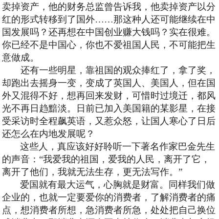
卖掉资产，他的财务总监曾告诉我，他卖掉资产以分
红的形式转移到了国外……那这种人还可能继续在中
国发展吗？还再想在中国创业赚大钱吗？实在很难。
你已经不是中国心，你也不爱祖国人民，不可能把生
意做成。
还有一些明星，靠祖国的观众捧红了，拿了奖，
却跑出去摇身一变，变成了英国人、美国人，但在国
外又混得不好，想再回来发财，可惜时过境迁，都风
光不再日趋黯淡。日前已加入美国籍的某影星，在接
受采访时全程飙英语，又惹众怒，让国人寒心了日后
还怎么在内地发展呢？
这些人，真应该好好聆听一下著名作家巴金先生
的声音：
“我爱我的祖国，爱我的人民，离开了它，
离开了他们，我就无法生存，更无法写作。”
爱国就有最大运气，心胸就是财富。同样我们做
企业的，也就一定要爱你的消费者，了解消费者的痛
点，想消费者所想，急消费者所急，处处把自己换位