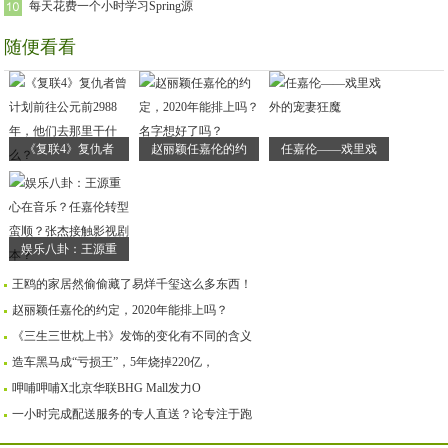
每天花费一个小时学习Spring源
随便看看
《复联4》复仇者
赵丽颖任嘉伦的约
任嘉伦——戏里戏
娱乐八卦：王源重
王鸥的家居然偷偷藏了易烊千玺这么多东西！
赵丽颖任嘉伦的约定，2020年能排上吗？
《三生三世枕上书》发饰的变化有不同的含义
造车黑马成“亏损王”，5年烧掉220亿，
呷哺呷哺X北京华联BHG Mall发力O
一小时完成配送服务的专人直送？论专注于跑