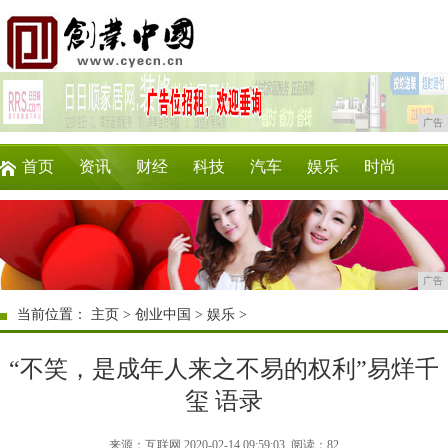
广告
首页
资讯
财经
科技
汽车
娱乐
时尚
企业
游戏
美食
商讯
消费
购物
广告
当前位置：
主页
>
创业中国
>
娱乐
>
“不笑，是成年人来之不易的权利”易烊千
玺 ​语录
来源：互联网 2020-02-14 09:59:03
阅读：82