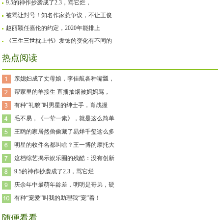
9.5的神作抄袭成了2.3，骂它烂，
被骂让封号！知名作家惹争议，不让王俊
赵丽颖任嘉伦的约定，2020年能排上
《三生三世枕上书》发饰的变化有不同的
热点阅读
亲媳妇成了丈母娘，李佳航各种嘴瓢，
帮家里的羊接生 直播抽烟被妈妈骂，
有种“礼貌”叫男星的绅士手，肖战握
毛不易，《一荤一素》，就是这么简单
王鸥的家居然偷偷藏了易烊千玺这么多
明星的收件名都叫啥？王一博的摩托大
这档综艺揭示娱乐圈的残酷：没有创新
9.5的神作抄袭成了2.3，骂它烂
庆余年中最萌年龄差，明明是哥弟，硬
有种“宠爱”叫我的助理我“宠”着！
随便看看