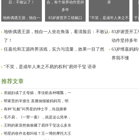
地铁偶遇王源，独自一
83岁谢贤开工错戴口
“不笑，是成年人来之不
于
人坐在角落，看清脸
罩，与小49岁女友复
易的权利”易烊千玺 ​语录
以
地铁偶遇王源，独自一人坐在角落，看清脸后：不敢认
83岁谢贤开工
后：不敢认了！
合，有个保养动作坚持
了！
多年
动作坚持多年
任嘉伦和王源跨界演戏，实力与流量，效果一目了然
63岁维嘉妈妈
界我不懂
“不笑，是成年人来之不易的权利”易烊千玺 ​语录
推荐文章
亲媳妇成了丈母娘，李佳航各种嘴瓢，一
帮家里的羊接生 直播抽烟被妈妈骂，明
有种“礼貌”叫男星的绅士手，肖战握拳
毛不易，《一荤一素》，就是这么简单，
王鸥的家居然偷偷藏了易烊千玺这么多东
明星的收件名都叫啥？王一博的摩托大王