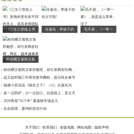
《三生三世枕上书
任嘉伦，带孩子的
毛不易，《一荤一
粉丝晒王俊凯古装
粉丝晒王俊凯古装邪魅照，却引发网友吐槽，
赵又廷时隔三年再凭夜华圈粉，昔日快女春节
钱塘小苏说说《锦衣之下》（12）任嘉伦为
多一点防护，少一点担心。抗疫路上，亚太天
2020再迎“SUV年” 紧凑级市场这几
抗击疫情，显鸿科技在行动
关于我们
-
联系我们
-
老版地图
-
网站地图
-
版权声明