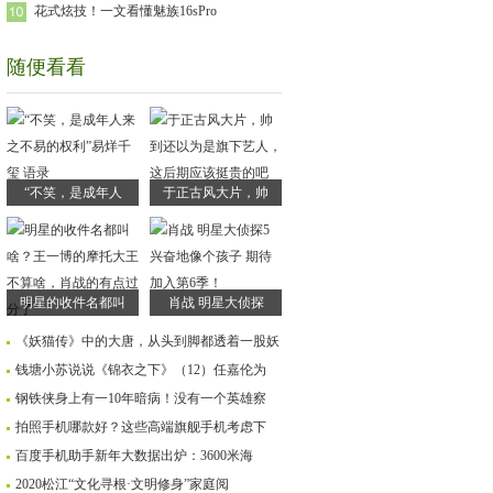
花式炫技！一文看懂魅族16sPro
随便看看
“不笑，是成年人
于正古风大片，帅
明星的收件名都叫
肖战 明星大侦探
《妖猫传》中的大唐，从头到脚都透着一股妖
钱塘小苏说说《锦衣之下》（12）任嘉伦为
钢铁侠身上有一10年暗病！没有一个英雄察
拍照手机哪款好？这些高端旗舰手机考虑下
百度手机助手新年大数据出炉：3600米海
2020松江“文化寻根·文明修身”家庭阅