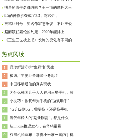
明星的收件名都叫啥？王一博的摩托大王
9.5的神作抄袭成了2.3，骂它烂，
被骂让封号！知名作家惹争议，不让王俊
赵丽颖任嘉伦的约定，2020年能排上
《三生三世枕上书》发饰的变化有不同的
热点阅读
品珍鲜活守护“生鲜”护民生
极速汇主要经营哪些业务呢？
中国移动通信的真实现状
为什么韩国几乎人人在用三星手机，韩
小技巧：恢复华为手机的“游戏助手”
4G升级到5G，需要换卡还是换手机
当代年轻人的‘副业刚需’，都是什么
新iPhone推迟发布，在华销量暴
权威机构宣布！恭喜小米唯一国内手机