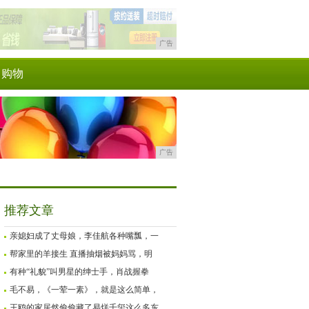
广告
购物
广告
推荐文章
亲媳妇成了丈母娘，李佳航各种嘴瓢，一
帮家里的羊接生 直播抽烟被妈妈骂，明
有种“礼貌”叫男星的绅士手，肖战握拳
毛不易，《一荤一素》，就是这么简单，
王鸥的家居然偷偷藏了易烊千玺这么多东