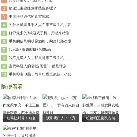
品珍鲜活守护“生鲜”护民生
极速汇主要经营哪些业务呢？
中国移动通信的真实现状
为什么韩国几乎人人在用三星手机，韩
好评最多的3款游戏手机，用起来特别
手机的信号明明是满格，网速却那么慢
128GB+浴霸四摄+4000mA
我不是送人头，我只是用了云手机……
当代年轻人的‘副业刚需’，都是什么
手机秒变电脑，简单粗爆又流畅，小伙
随便看看
被骂让封号！知名
观影明白人：《宠
粉丝晒王俊凯古装