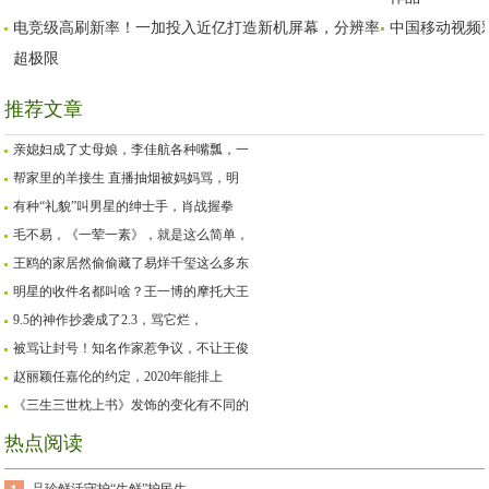
电竞级高刷新率！一加投入近亿打造新机屏幕，分辨率
中国移动视频
超极限
推荐文章
亲媳妇成了丈母娘，李佳航各种嘴瓢，一
帮家里的羊接生 直播抽烟被妈妈骂，明
有种“礼貌”叫男星的绅士手，肖战握拳
毛不易，《一荤一素》，就是这么简单，
王鸥的家居然偷偷藏了易烊千玺这么多东
明星的收件名都叫啥？王一博的摩托大王
9.5的神作抄袭成了2.3，骂它烂，
被骂让封号！知名作家惹争议，不让王俊
赵丽颖任嘉伦的约定，2020年能排上
《三生三世枕上书》发饰的变化有不同的
热点阅读