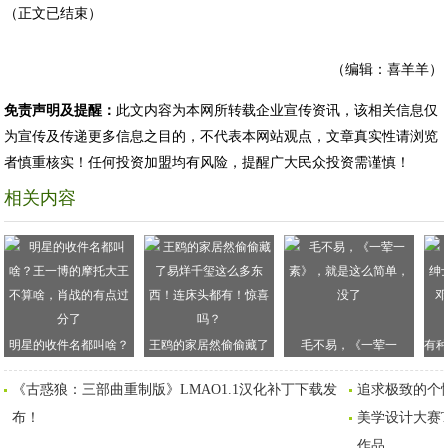
（正文已结束）
（编辑：喜羊羊）
免责声明及提醒：
此文内容为本网所转载企业宣传资讯，该相关信息仅
为宣传及传递更多信息之目的，不代表本网站观点，文章真实性请浏览
者慎重核实！任何投资加盟均有风险，提醒广大民众投资需谨慎！
相关内容
明星的收件名都叫啥？
王鸥的家居然偷偷藏了
毛不易，《一荤一
有种
王一博的摩托大王不算
易烊千玺这么多东西！
素》，就是这么简单，
手
《古惑狼：三部曲重制版》LMAO1.1汉化补丁下载发
追求极致的个性
啥，肖战的有点过分了
连床头都有！惊喜吗？
没了
布！
美学设计大赛T
作品