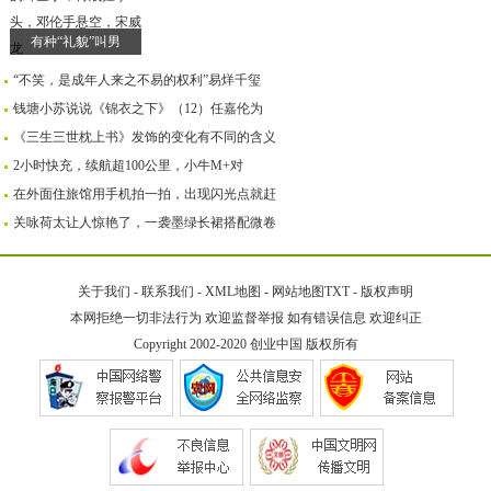
有种“礼貌”叫男
“不笑，是成年人来之不易的权利”易烊千玺
钱塘小苏说说《锦衣之下》（12）任嘉伦为
《三生三世枕上书》发饰的变化有不同的含义
2小时快充，续航超100公里，小牛M+对
在外面住旅馆用手机拍一拍，出现闪光点就赶
关咏荷太让人惊艳了，一袭墨绿长裙搭配微卷
关于我们
-
联系我们
-
XML地图
-
网站地图
TXT
-
版权声明
本网拒绝一切非法行为 欢迎监督举报 如有错误信息 欢迎纠正
Copyright 2002-2020
创业中国
版权所有