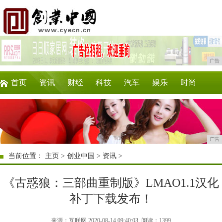
广告
首页
资讯
财经
科技
汽车
娱乐
时尚
企业
游戏
美食
商讯
消费
购物
广告
当前位置：
主页
>
创业中国
>
资讯
>
《古惑狼：三部曲重制版》LMAO1.1汉化
补丁下载发布！
来源：互联网 2020-08-14 09:40:03
阅读：1399