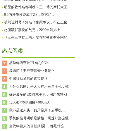
明星的收件名都叫啥？王一博的摩托大王
9.5的神作抄袭成了2.3，骂它烂，
被骂让封号！知名作家惹争议，不让王俊
赵丽颖任嘉伦的约定，2020年能排上
《三生三世枕上书》发饰的变化有不同的
热点阅读
品珍鲜活守护“生鲜”护民生
极速汇主要经营哪些业务呢？
中国移动通信的真实现状
为什么韩国几乎人人在用三星手机，韩
好评最多的3款游戏手机，用起来特别
128GB+浴霸四摄+4000mA
我不是送人头，我只是用了云手机……
手机的信号明明是满格，网速却那么慢
当代年轻人的‘副业刚需’，都是什么