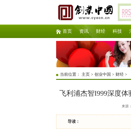
首页
资讯
财经
科技
当前位置：
主页
>
创业中国
>
财经
>
飞利浦杰智I999深度
来源：互
导读：