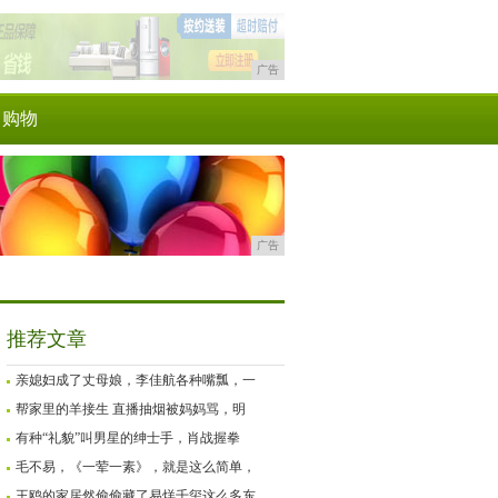
广告
购物
广告
推荐文章
亲媳妇成了丈母娘，李佳航各种嘴瓢，一
帮家里的羊接生 直播抽烟被妈妈骂，明
有种“礼貌”叫男星的绅士手，肖战握拳
毛不易，《一荤一素》，就是这么简单，
王鸥的家居然偷偷藏了易烊千玺这么多东