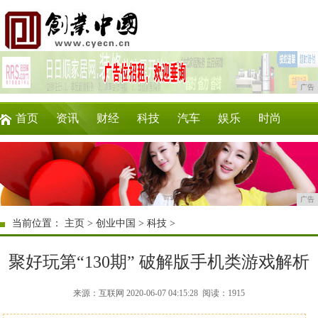
广告
首页
资讯
财经
科技
汽车
娱乐
时尚
企业
游戏
美食
商讯
消费
购物
广告
当前位置：
主页
>
创业中国
>
科技
>
聚好玩第“130期” 破解版手机类游戏解析
来源：互联网 2020-06-07 04:15:28
阅读：1915