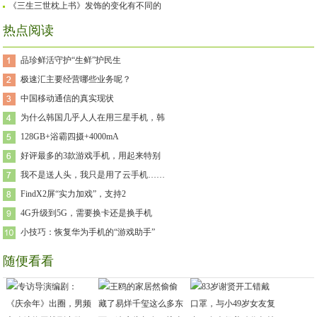
《三生三世枕上书》发饰的变化有不同的
热点阅读
品珍鲜活守护“生鲜”护民生
极速汇主要经营哪些业务呢？
中国移动通信的真实现状
为什么韩国几乎人人在用三星手机，韩
128GB+浴霸四摄+4000mA
好评最多的3款游戏手机，用起来特别
我不是送人头，我只是用了云手机……
FindX2屏“实力加戏”，支持2
4G升级到5G，需要换卡还是换手机
小技巧：恢复华为手机的“游戏助手”
随便看看