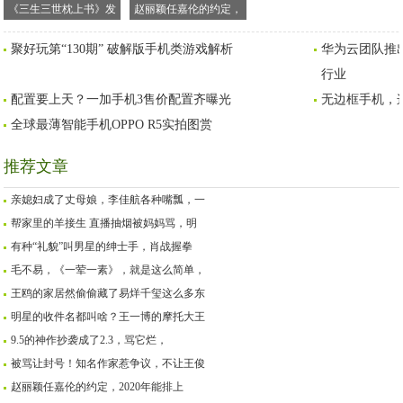
《三生三世枕上书》发
赵丽颖任嘉伦的约定，
饰的变化有不同的含
2020年能排上吗？名字
聚好玩第“130期” 破解版手机类游戏解析
华为云团队推出
义，道具老师团队很用
想好了吗？
心
行业
配置要上天？一加手机3售价配置齐曝光
无边框手机，
全球最薄智能手机OPPO R5实拍图赏
推荐文章
亲媳妇成了丈母娘，李佳航各种嘴瓢，一
帮家里的羊接生 直播抽烟被妈妈骂，明
有种“礼貌”叫男星的绅士手，肖战握拳
毛不易，《一荤一素》，就是这么简单，
王鸥的家居然偷偷藏了易烊千玺这么多东
明星的收件名都叫啥？王一博的摩托大王
9.5的神作抄袭成了2.3，骂它烂，
被骂让封号！知名作家惹争议，不让王俊
赵丽颖任嘉伦的约定，2020年能排上