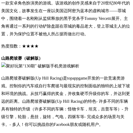
一款安卓角色扮演类的游戏。该游戏的创作灵感来自于20世纪80年代的
美国文化，故事发生在一座以美国迈阿密为蓝本的虚构城市——罪城
中，围绕着一名刚刚从监狱释放的黑手党杀手Tommy Vercetti展开。主
角将通过一系列的行动铲除盘踞在罪城的毒品老大，登上罪城主人的位
置，并为保护位置不被他人所占据而做出行动。
热度指数：★★★★
山路爬坡赛（破解版）
山路爬坡赛破解版(Up Hill Racing)是topappgame开发的一款竞速类游
戏。控制你的汽车或自行车爬坡与最现实的控制面临的独特的上坡下坡
和环境的挑战。从技巧赢得的奖金，并收集硬币升级你的车，并达到更
远的距离。山路爬坡赛破解版(Up Hill Racing)的特色- 许多不同的车辆
具有独特的升级（许多不同的车辆：怪物卡车，坦克，吉普车等）- 升
级引擎，轮胎，悬挂，旋转，气电，四驱车等- 完成众多的场景与关
卡。- 多人！你可以挑战你的Facebook朋友或随机用户。