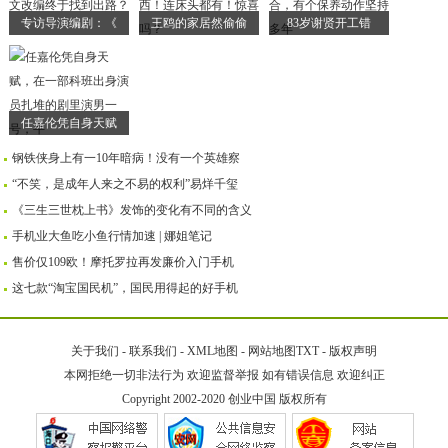
专访导演编剧：《
王鸥的家居然偷偷
83岁谢贤开工错
任嘉伦凭自身天赋
钢铁侠身上有一10年暗病！没有一个英雄察
“不笑，是成年人来之不易的权利”易烊千玺
《三生三世枕上书》发饰的变化有不同的含义
手机业大鱼吃小鱼行情加速 | 娜姐笔记
售价仅109欧！摩托罗拉再发廉价入门手机
这七款“淘宝国民机”，国民用得起的好手机
关于我们
-
联系我们
-
XML地图
-
网站地图
TXT
-
版权声明
本网拒绝一切非法行为 欢迎监督举报 如有错误信息 欢迎纠正
Copyright 2002-2020
创业中国
版权所有