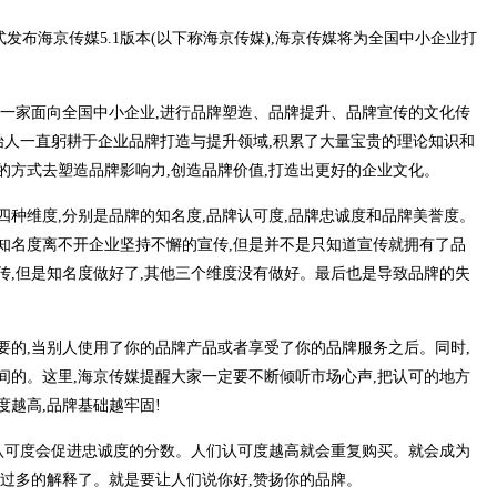
发布海京传媒5.1版本(以下称海京传媒),海京传媒将为全国中小企业打
,是一家面向全国中小企业,进行品牌塑造、品牌提升、品牌宣传的文化传
司创始人一直躬耕于企业品牌打造与提升领域,积累了大量宝贵的理论知识和
的方式去塑造品牌影响力,创造品牌价值,打造出更好的企业文化。
种维度,分别是品牌的知名度,品牌认可度,品牌忠诚度和品牌美誉度。
知名度离不开企业坚持不懈的宣传,但是并不是只知道宣传就拥有了品
传,但是知名度做好了,其他三个维度没有做好。最后也是导致品牌的失
要的,当别人使用了你的品牌产品或者享受了你的品牌服务之后。同时,
间的。这里,海京传媒提醒大家一定要不断倾听市场心声,把认可的地方
越高,品牌基础越牢固!
,认可度会促进忠诚度的分数。人们认可度越高就会重复购买。就会成为
做过多的解释了。就是要让人们说你好,赞扬你的品牌。