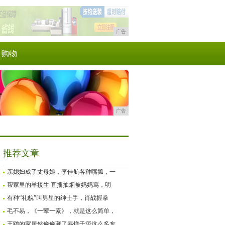
广告
购物
广告
推荐文章
亲媳妇成了丈母娘，李佳航各种嘴瓢，一
帮家里的羊接生 直播抽烟被妈妈骂，明
有种“礼貌”叫男星的绅士手，肖战握拳
毛不易，《一荤一素》，就是这么简单，
王鸥的家居然偷偷藏了易烊千玺这么多东