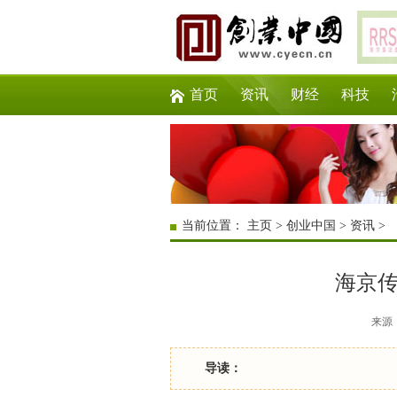
首页
资讯
财经
科技
当前位置：
主页
>
创业中国
>
资讯
>
海京传
来源：互
导读：