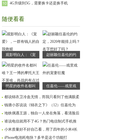
4G升级到5G，需要换卡还是换手机
随便看看
观影明白人：《宠
赵丽颖任嘉伦的约
明星的收件名都叫
任嘉伦——戏里戏
都说锦衣卫冷血无情，而我只看到了他满眼柔
钱塘小苏说说《锦衣之下》（12）任嘉伦为
地铁偶遇王源，独自一人坐在角落，看清脸后
谁说电信就用不了4G？热门电信制式手机推
小米质量好不好自己看，用了四年的小米4长
iPhone电池耗电快？多半是这个功能打