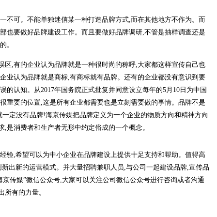
缺一不可。不能单独迷信某一种打造品牌方式,而在其他地方不作为。而
内部也要做好品牌建设工作。而且要做好品牌调研,不管是抽样调查还是
效的。
误区,有的企业认为品牌就是一种很时尚的称呼,大家都这样宣传自己也
的企业认为品牌就是商标,有商标就有品牌。还有的企业都没有意识到要
误的认知。从2017年国务院正式批复并同意设立每年的5月10日为中国
个很重要的位置,这是所有企业都需要也是立刻需要做的事情。品牌不是
就一定没有品牌!海京传媒把品牌定义为一个企业的物质方向和精神方向
求,是消费者和生产者无形中约定俗成的一个概念。
的经验,希望可以为中小企业在品牌建设上提供十足支持和帮助。值得高
创新出新的运营模式。并大量招聘兼职人员,与公司一起建设品牌,宣传品
海京传媒”微信公众号,大家可以关注公司微信公众号进行咨询或者沟通
出所有的力量。