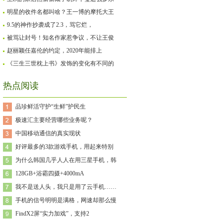
明星的收件名都叫啥？王一博的摩托大王
9.5的神作抄袭成了2.3，骂它烂，
被骂让封号！知名作家惹争议，不让王俊
赵丽颖任嘉伦的约定，2020年能排上
《三生三世枕上书》发饰的变化有不同的
热点阅读
品珍鲜活守护“生鲜”护民生
极速汇主要经营哪些业务呢？
中国移动通信的真实现状
好评最多的3款游戏手机，用起来特别
为什么韩国几乎人人在用三星手机，韩
128GB+浴霸四摄+4000mA
我不是送人头，我只是用了云手机……
手机的信号明明是满格，网速却那么慢
FindX2屏“实力加戏”，支持2