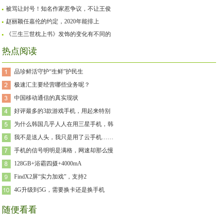
被骂让封号！知名作家惹争议，不让王俊
赵丽颖任嘉伦的约定，2020年能排上
《三生三世枕上书》发饰的变化有不同的
热点阅读
品珍鲜活守护“生鲜”护民生
极速汇主要经营哪些业务呢？
中国移动通信的真实现状
好评最多的3款游戏手机，用起来特别
为什么韩国几乎人人在用三星手机，韩
我不是送人头，我只是用了云手机……
手机的信号明明是满格，网速却那么慢
128GB+浴霸四摄+4000mA
FindX2屏“实力加戏”，支持2
4G升级到5G，需要换卡还是换手机
随便看看