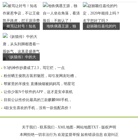
被骂让封号！知名
地铁偶遇王源，独
赵丽颖任嘉伦的约
《妖猫传》中的大
9.5的神作抄袭成了2.3，骂它烂，一点
粉丝晒王俊凯古装邪魅照，却引发网友吐槽，
帮家里的羊接生 直播抽烟被妈妈骂，明星宅
让你少装N个软件的APP，这才是安卓装机
目前公认性价比最高的三款麒麟980手机，
4款女生喜欢的手机，没有一款低配高价！
关于我们
-
联系我们
-
XML地图
-
网站地图
TXT
-
版权声明
本网拒绝一切非法行为 欢迎监督举报 如有错误信息 欢迎纠正