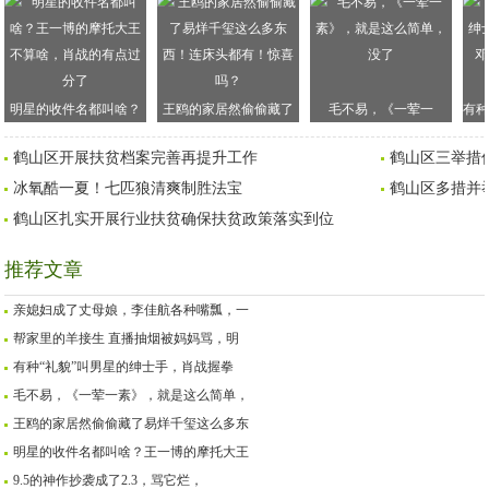
明星的收件名都叫啥？
王鸥的家居然偷偷藏了
毛不易，《一荤一
有种
王一博的摩托大王不算
易烊千玺这么多东西！
素》，就是这么简单，
手
鹤山区开展扶贫档案完善再提升工作
鹤山区三举措
啥，肖战的有点过分了
连床头都有！惊喜吗？
没了
冰氧酷一夏！七匹狼清爽制胜法宝
鹤山区多措并
鹤山区扎实开展行业扶贫确保扶贫政策落实到位
推荐文章
亲媳妇成了丈母娘，李佳航各种嘴瓢，一
帮家里的羊接生 直播抽烟被妈妈骂，明
有种“礼貌”叫男星的绅士手，肖战握拳
毛不易，《一荤一素》，就是这么简单，
王鸥的家居然偷偷藏了易烊千玺这么多东
明星的收件名都叫啥？王一博的摩托大王
9.5的神作抄袭成了2.3，骂它烂，