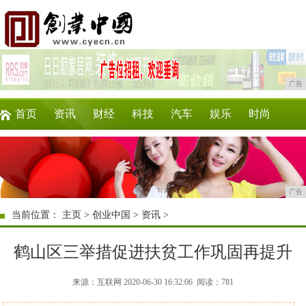
广告
首页
资讯
财经
科技
汽车
娱乐
时尚
企业
游戏
美食
商讯
消费
购物
广告
当前位置：
主页
>
创业中国
>
资讯
>
鹤山区三举措促进扶贫工作巩固再提升
来源：互联网 2020-06-30 16:32:06
阅读：781