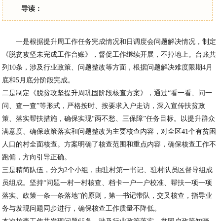
导读：
一是根据提升周工作任务完成情况和日调度会问题解决情况，制定
《脱贫攻坚未完成工作台账》，督促工作继续开展，不掉地上。台账共
列10条，涉及行业政策、问题整改等方面，根据问题解决难度限期4月
底和5月底分阶段完成。
二是制定《脱贫攻坚提升周巩固阶段核查方案》，通过“看一看、问一
问、查一查”等形式，严格按时、按要求入户走访，深入宣传扶贫政
策、落实帮扶措施，确保实现“两不愁、三保障”任务目标。以提升群众
满意度、确保政策落实和问题整改为主要核查内容，对全区41个有贫困
人口的村全面核查。方案明确了核查范围和重点内容，确保核查工作不
跑偏，方向引导正确。
三是精简队伍，分为2个小组，由驻村第一书记、驻村队员区督导组成
员组成。坚持“问题一村一村核查、档卡一户一户校准、帮扶一项一项
落实、政策一条一条落地”的原则，第一书记带队，交叉核查，指导业
务与发现问题同步进行，确保核查工作质量不降低。