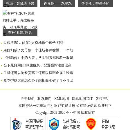
钱塘小苏说说《锦
任嘉伦——戏里戏
任嘉伦，带孩子的
有种“礼貌”叫男
肖战 明星大侦探5 兴奋地像个孩子 期待
亲媳妇成了丈母娘，李佳航各种嘴瓢，一个细
《妖猫传》中的大唐，从头到脚都透着一股妖
当下最好用的3款旗舰机，配置强悍性价比高
手机还可以测长宽高？还可以探测金属？没错
夏季护肤太油怎么办？想把面霜省了可不可以
关于我们
-
联系我们
-
XML地图
-
网站地图
TXT
-
版权声明
本网拒绝一切非法行为 欢迎监督举报 如有错误信息 欢迎纠正
Copyright 2002-2020
创业中国
版权所有