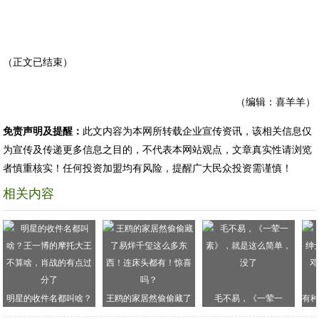
（正文已结束）
（编辑：喜羊羊）
免责声明及提醒：
此文内容为本网所转载企业宣传资讯，该相关信息仅
为宣传及传递更多信息之目的，不代表本网站观点，文章真实性请浏览
者慎重核实！任何投资加盟均有风险，提醒广大民众投资需谨慎！
相关内容
明星的收件名都叫啥？
王鸥的家居然偷偷藏了
毛不易，《一荤一
有种
王一博的摩托大王不算
易烊千玺这么多东西！
素》，就是这么简单，
手