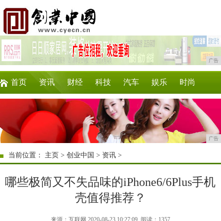
广告
首页
资讯
财经
科技
汽车
娱乐
时尚
企业
游戏
美食
商讯
消费
购物
广告
当前位置：
主页
>
创业中国
>
资讯
>
哪些极简又不失品味的iPhone6/6Plus手机
壳值得推荐？
来源：互联网 2020-08-23 10:27:09
阅读：1357