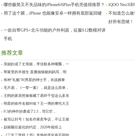
哪些极简又不失品味的iPhone6/6Plus手机壳值得推荐？
iQOO Ne
啥，肖战的有点过分了
连床头都有！惊喜吗？
没了
用了这个膜，iPhone 也能像安卓一样拥有底部返回键
不知道怎么做笔
好所有思绪！
一款自带GPS+北斗功能的户外利器，征服S12数模对讲
手机
推荐文章
亲媳妇成了丈母娘，李佳航各种嘴瓢，一
帮家里的羊接生 直播抽烟被妈妈骂，明
有种“礼貌”叫男星的绅士手，肖战握拳
毛不易，《一荤一素》，就是这么简单，
王鸥的家居然偷偷藏了易烊千玺这么多东
明星的收件名都叫啥？王一博的摩托大王
9.5的神作抄袭成了2.3，骂它烂，
被骂让封号！知名作家惹争议，不让王俊
赵丽颖任嘉伦的约定，2020年能排上
《三生三世枕上书》发饰的变化有不同的