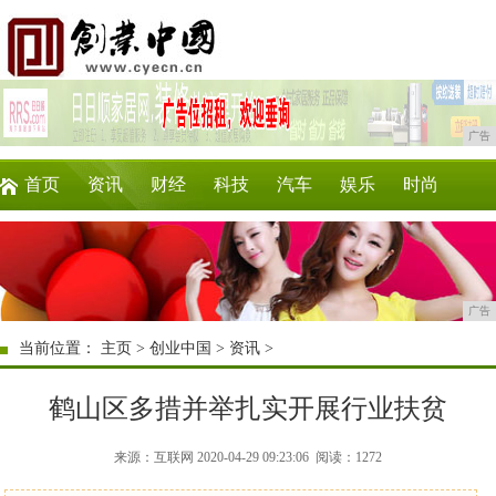
广告
首页
资讯
财经
科技
汽车
娱乐
时尚
企业
游戏
美食
商讯
消费
购物
广告
当前位置：
主页
>
创业中国
>
资讯
>
鹤山区多措并举扎实开展行业扶贫
来源：互联网 2020-04-29 09:23:06
阅读：1272