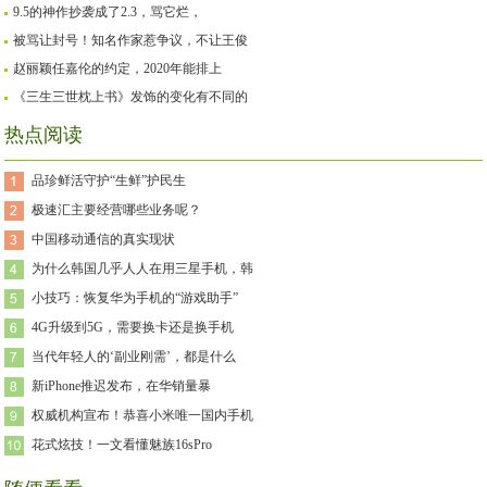
9.5的神作抄袭成了2.3，骂它烂，
被骂让封号！知名作家惹争议，不让王俊
赵丽颖任嘉伦的约定，2020年能排上
《三生三世枕上书》发饰的变化有不同的
热点阅读
品珍鲜活守护“生鲜”护民生
极速汇主要经营哪些业务呢？
中国移动通信的真实现状
为什么韩国几乎人人在用三星手机，韩
小技巧：恢复华为手机的“游戏助手”
4G升级到5G，需要换卡还是换手机
当代年轻人的‘副业刚需’，都是什么
新iPhone推迟发布，在华销量暴
权威机构宣布！恭喜小米唯一国内手机
花式炫技！一文看懂魅族16sPro