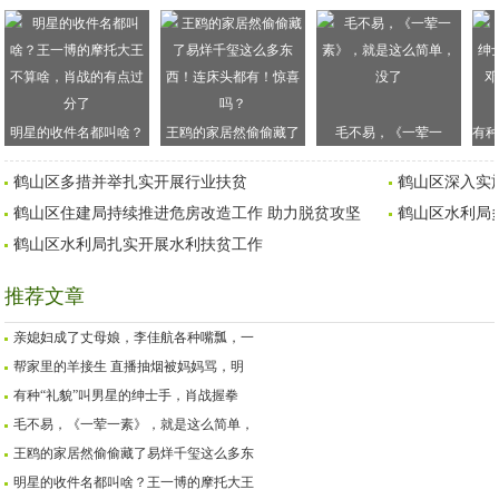
明星的收件名都叫啥？
王鸥的家居然偷偷藏了
毛不易，《一荤一
有种
王一博的摩托大王不算
易烊千玺这么多东西！
素》，就是这么简单，
手
鹤山区多措并举扎实开展行业扶贫
鹤山区深入实
啥，肖战的有点过分了
连床头都有！惊喜吗？
没了
鹤山区住建局持续推进危房改造工作 助力脱贫攻坚
鹤山区水利局
鹤山区水利局扎实开展水利扶贫工作
推荐文章
亲媳妇成了丈母娘，李佳航各种嘴瓢，一
帮家里的羊接生 直播抽烟被妈妈骂，明
有种“礼貌”叫男星的绅士手，肖战握拳
毛不易，《一荤一素》，就是这么简单，
王鸥的家居然偷偷藏了易烊千玺这么多东
明星的收件名都叫啥？王一博的摩托大王