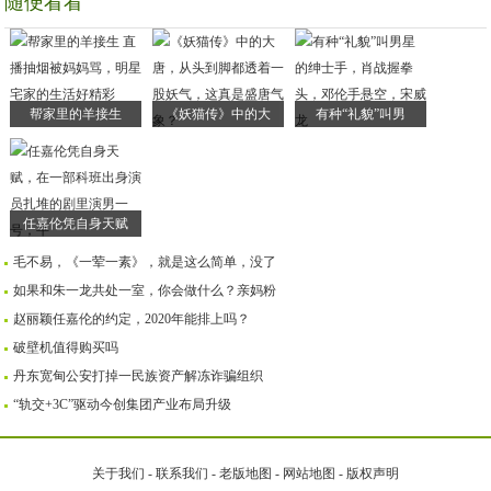
随便看看
帮家里的羊接生
《妖猫传》中的大
有种“礼貌”叫男
任嘉伦凭自身天赋
毛不易，《一荤一素》，就是这么简单，没了
如果和朱一龙共处一室，你会做什么？亲妈粉
赵丽颖任嘉伦的约定，2020年能排上吗？
破壁机值得购买吗
丹东宽甸公安打掉一民族资产解冻诈骗组织
“轨交+3C”驱动今创集团产业布局升级
关于我们
-
联系我们
-
老版地图
-
网站地图
-
版权声明