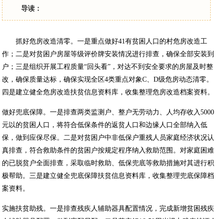
导读：
抓好危房改造清零。一是重点做好41有贫困人口的村危房改造工
作；二是对贫困户房屋等级评价牌安装情况进行排查，确保全部安装到
户；三是组织开展工程质量“回头看”，对达不到安全要求的房屋及时整
改，确保质量达标，确保实现全区4类重点对象C、D级危房动态清零。
四是建立健全危房改造扶贫信息资料库，收集整理危房改造档案资料。
做好兜底保障。一是排查两类监测户、整户无劳动力、人均存收入5000
元以的贫困人口，将符合低保条件的返贫人口和边缘人口全部纳入低
保，做到应保尽保。二是对贫困户中非低保户重残人员家庭经济状况认
真排查，符合救助条件的贫困户按规定程序纳入救助范围。对家庭困难
的已脱贫户全面排查，采取临时救助、低保兜底等救助措施对其进行积
极帮助。三是建立健全兜底保障扶贫信息资料库，收集整理兜底保障档
案资料。
实施扶贫助残。一是排查残疾人辅助器具配置情况，完成新增贫困残疾