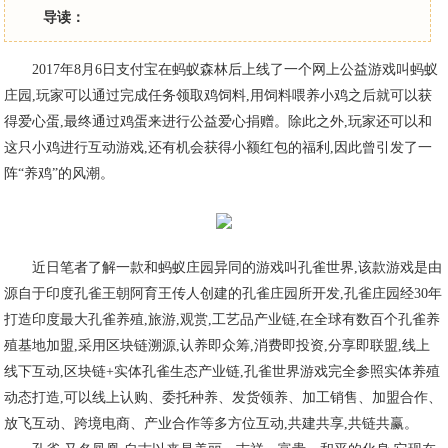
导读：
2017年8月6日支付宝在蚂蚁森林后上线了一个网上公益游戏叫蚂蚁
庄园,玩家可以通过完成任务领取鸡饲料,用饲料喂养小鸡之后就可以获
得爱心蛋,最终通过鸡蛋来进行公益爱心捐赠。除此之外,玩家还可以和
这只小鸡进行互动游戏,还有机会获得小额红包的福利,因此曾引发了一
阵“养鸡”的风潮。
近日笔者了解一款和蚂蚁庄园异同的游戏叫孔雀世界,该款游戏是由
源自于印度孔雀王朝阿育王传人创建的孔雀庄园所开发,孔雀庄园经30年
打造印度最大孔雀养殖,旅游,观赏,工艺品产业链,在全球有数百个孔雀养
殖基地加盟,采用区块链溯源,认养即众筹,消费即投资,分享即联盟,线上
线下互动,区块链+实体孔雀生态产业链,孔雀世界游戏完全参照实体养殖
动态打造,可以线上认购、委托种养、发货领养、加工销售、加盟合作、
放飞互动、跨境电商、产业合作等多方位互动,共建共享,共链共赢。