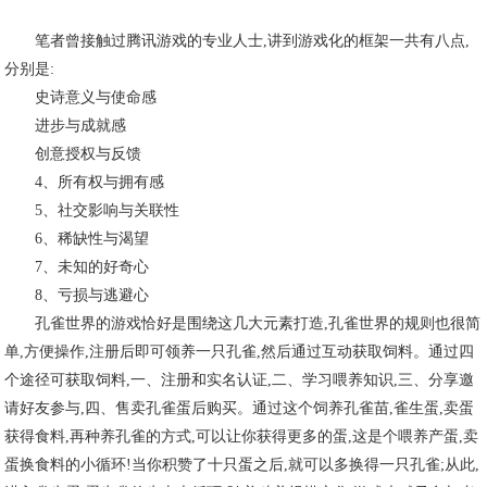
笔者曾接触过腾讯游戏的专业人士,讲到游戏化的框架一共有八点,
分别是:
史诗意义与使命感
进步与成就感
创意授权与反馈
4、所有权与拥有感
5、社交影响与关联性
6、稀缺性与渴望
7、未知的好奇心
8、亏损与逃避心
孔雀世界的游戏恰好是围绕这几大元素打造,孔雀世界的规则也很简
单,方便操作,注册后即可领养一只孔雀,然后通过互动获取饲料。通过四
个途径可获取饲料,一、注册和实名认证,二、学习喂养知识,三、分享邀
请好友参与,四、售卖孔雀蛋后购买。通过这个饲养孔雀苗,雀生蛋,卖蛋
获得食料,再种养孔雀的方式,可以让你获得更多的蛋,这是个喂养产蛋,卖
蛋换食料的小循环!当你积赞了十只蛋之后,就可以多换得一只孔雀;从此,