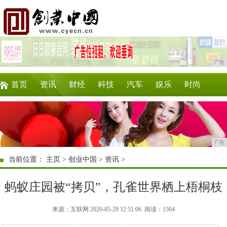
广告
首页
资讯
财经
科技
汽车
娱乐
时尚
企业
游戏
美食
商讯
消费
购物
广告
当前位置：
主页
>
创业中国
>
资讯
>
蚂蚁庄园被“拷贝”，孔雀世界栖上梧桐枝
来源：互联网 2020-05-29 12:51:06
阅读：1504