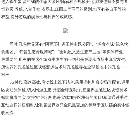
进入雀生蛋,蛋生雀的生态大循环!随着种养规模变化,游戏也赋予参与者
饲养员,养殖户,合作社,农场主,庄园主等不同的级别,也享有各自不等的
权益,提升游戏的娱乐性与种养的成就感。
同时,孔雀世界还有“阿育王孔雀王朝主题公园”、“雀食有味”绿色饮
食集团、“梵音生态跨境商城”、“金凤凰文旅生态产业园”等实体产业。
最重要的,所有的在这个游戏中发生的一切都是在现实农场中真实发生,
所认养的孔雀通过区块链溯源技术与孔雀世界在全球基地中的孔雀一一
对应!
5G时代,高速高效,启动线上线下结合,采用虚拟和真实场景配套,运用
区块朔源体检,切入网游生态,开启全球互动;孔雀世界是通过区块链技术
赋能脱虚向实,支持实业链改,也是实体加持区块链的项目!希望通过手游
互动这样的梧桐树,让孔雀世界这只金凤凰更加的翱翔于区块链的实体链
改潮流!