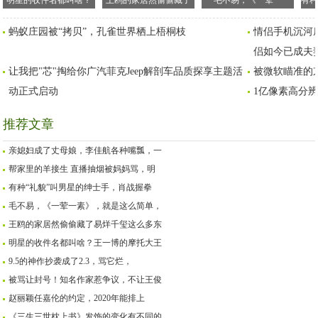
明星的收件名都叫啥？
王鸥的家居然偷偷藏了
毛不易，《一荤一
有种
王一博的摩托大王不算
易烊千玺这么多东西！
素》，就是这么简单，
手
蚂蚁庄园被“拷贝”，孔雀世界栖上梧桐枝
情侣手机沉河
啥，肖战的有点过分了
连床头都有！惊喜吗？
没了
侣如今已成夫
让我把"芯"掏给你广汽菲克Jeep解剖车品质探享主题活
被微软瞄准的
动正式启动
1亿像素高分
推荐文章
亲媳妇成了丈母娘，李佳航各种嘴瓢，一
帮家里的羊接生 直播抽烟被妈妈骂，明
有种“礼貌”叫男星的绅士手，肖战握拳
毛不易，《一荤一素》，就是这么简单，
王鸥的家居然偷偷藏了易烊千玺这么多东
明星的收件名都叫啥？王一博的摩托大王
9.5的神作抄袭成了2.3，骂它烂，
被骂让封号！知名作家惹争议，不让王俊
赵丽颖任嘉伦的约定，2020年能排上
《三生三世枕上书》发饰的变化有不同的