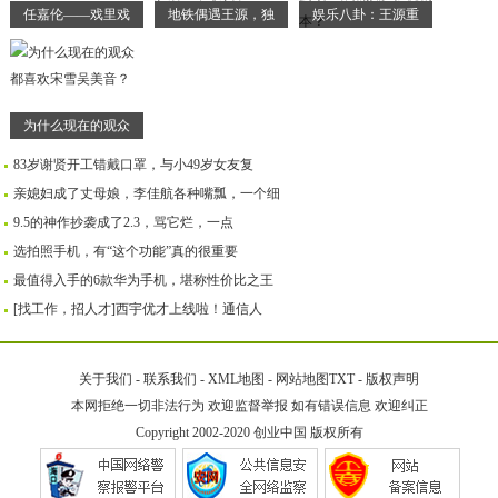
任嘉伦——戏里戏
地铁偶遇王源，独
娱乐八卦：王源重
为什么现在的观众
83岁谢贤开工错戴口罩，与小49岁女友复
亲媳妇成了丈母娘，李佳航各种嘴瓢，一个细
9.5的神作抄袭成了2.3，骂它烂，一点
选拍照手机，有“这个功能”真的很重要
最值得入手的6款华为手机，堪称性价比之王
[找工作，招人才]西宇优才上线啦！通信人
关于我们
-
联系我们
-
XML地图
-
网站地图
TXT
-
版权声明
本网拒绝一切非法行为 欢迎监督举报 如有错误信息 欢迎纠正
Copyright 2002-2020
创业中国
版权所有