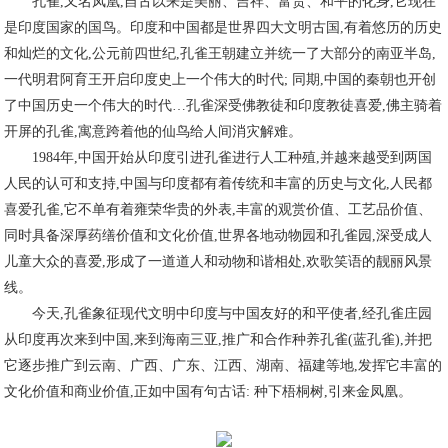
孔雀,又名凤凰,自古以来是美丽、吉祥、富贵、和平的化身,它现在
是印度国家的国鸟。印度和中国都是世界四大文明古国,有着悠历的历史
和灿烂的文化,公元前四世纪,孔雀王朝建立并统一了大部分的南亚半岛,
一代明君阿育王开启印度史上一个伟大的时代; 同期,中国的秦朝也开创
了中国历史一个伟大的时代…孔雀深受佛教徒和印度教徒喜爱,佛主骑着
开屏的孔雀,寓意跨着他的仙鸟给人间消灾解难。
1984年,中国开始从印度引进孔雀进行人工种殖,并越来越受到两国
人民的认可和支持,中国与印度都有着传统和丰富的历史与文化,人民都
喜爱孔雀,它不单有着雍荣华贵的外表,丰富的观赏价值、工艺品价值、
同时具备深厚药缮价值和文化价值,世界各地动物园和孔雀园,深受成人
儿童大众的喜爱,形成了一道道人和动物和谐相处,欢歌笑语的靓丽风景
线。
今天,孔雀象征现代文明中印度与中国友好的和平使者,经孔雀庄园
从印度再次来到中国,来到海南三亚,推广和合作种养孔雀(蓝孔雀),并把
它逐步推广到云南、广西、广东、江西、湖南、福建等地,发挥它丰富的
文化价值和商业价值,正如中国有句古话: 种下梧桐树,引来金凤凰。