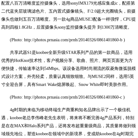
配置八百万清晰度监控摄像头，选用sonyIMX179光感应集成ic，配搭第
二代蓝夹层玻璃滤色片、五内置式摄像镜头、F/2.0超大光圈镜头，前摄
像头也做到五百万清晰度。另一款4g商品MUSE3配备一样强悍，CPU提
高到四核1.8GHz，后置摄像头sony监控摄像头提升 到1300万清晰度。
(Photo: http://photos.prnasia.com/prnh/20140326/0861401860-b )
共享武器S1是koobee全新升级STAR系列产品的第一款商品，适用
优秀的HotKnot技术性，客户视频分享、歌曲、照片、网页页面更为方
便快捷，传输速率达到54Mbps。该设备选用时尚潮流的双菱角微弧脱模
式设计方案，外壳轻柔，质量认真细致细致。与MUSE2同样，选用5英
寸全迎合屏，具有Smart Wake熄屏唤起、Snow White即时美肤作用。
(Photo: http://photos.prnasia.com/prnh/20140326/0861401860-c )
4g时期的来临为移动终端生产商重构知名品牌出示了一个极佳机
遇，koobee老总李伟峰老先生表明，将来将不断完善4g产品系列，特别
是在在MAX和Halo系列产品，还将发布超重量级商品，其质量将做到领
域领先地位，塑造koobee在领域中的新境界，变成助koobee在4g时期完