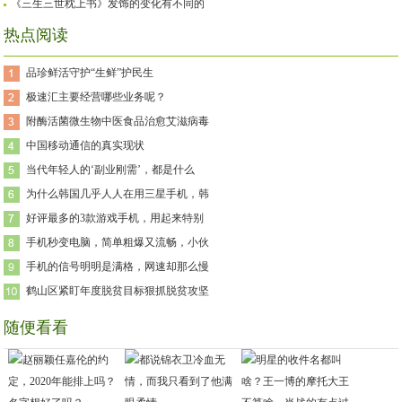
《三生三世枕上书》发饰的变化有不同的
热点阅读
品珍鲜活守护“生鲜”护民生
极速汇主要经营哪些业务呢？
附酶活菌微生物中医食品治愈艾滋病毒
中国移动通信的真实现状
当代年轻人的‘副业刚需’，都是什么
为什么韩国几乎人人在用三星手机，韩
好评最多的3款游戏手机，用起来特别
手机秒变电脑，简单粗爆又流畅，小伙
手机的信号明明是满格，网速却那么慢
鹤山区紧盯年度脱贫目标狠抓脱贫攻坚
随便看看