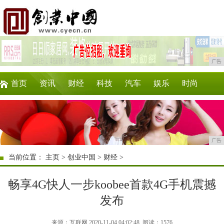
广告
首页
资讯
财经
科技
汽车
娱乐
时尚
企业
游戏
美食
商讯
消费
购物
广告
当前位置：
主页
>
创业中国
>
财经
>
畅享4G快人一步koobee首款4G手机震撼
发布
来源：互联网 2020-11-04 04:02:48
阅读：1576