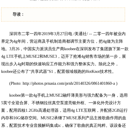
导读：
深圳市二零一四年2019年3月27日电 /美通社/ -- 二零一四年被业内
界定为4g年间，营运商及手机制造商都调节主要方位，把4g做为主阵
地。3月26，中国实力派演员生产商koobee在深圳发布了集团旗下第一款
4g LTE手机上MUSE2和MUSE3，迈开了抢滩4g销售市场的第一步，展
现出步入4g时期的快速响应工作能力和强力整体实力。除此之外，
koobee还公布了“共享武器”S1，配置领域领跑的HotKnot技术性。
(Photo: http://photos.prnasia.com/prnh/20140326/0861401860-a )
koobee第一款4g手机上MUSE2融纤薄美形与强力配备为一身，选用
5英寸全迎合屏、不锈钢拉丝真空泵渡亮银外框、一体化外壳设计方
案，配用四核1.2GHz高通处理器，适用4g LTE互联网，并配搭2GB运行
内存和16G储存空间。MUSE2承继了MUSE系列产品主推歌曲作用的血
系，配置技术专业音频解码集成ic，确保了歌曲的真正纯粹。该设备还