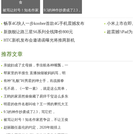
被骂让封号！知名作家
9.5的神作抄袭成了2.3，
惹争议，不让王俊凯开
骂它烂，一点都不冤
畅享4G快人一步koobee首款4G手机震撼发布
小米上市在即,
路虎，怼王源浪费粮食
新旗舰让路三星S6系列全线降价800元
超震撼!iPad
HTC新机发布会邀请函曝光将推两新机
推荐文章
亲媳妇成了丈母娘，李佳航各种嘴瓢，一
帮家里的羊接生 直播抽烟被妈妈骂，明
有种“礼貌”叫男星的绅士手，肖战握拳
毛不易，《一荤一素》，就是这么简单，
王鸥的家居然偷偷藏了易烊千玺这么多东
明星的收件名都叫啥？王一博的摩托大王
9.5的神作抄袭成了2.3，骂它烂，
被骂让封号！知名作家惹争议，不让王俊
赵丽颖任嘉伦的约定，2020年能排上