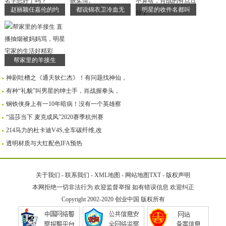
赵丽颖任嘉伦的约
都说锦衣卫冷血无
明星的收件名都叫
帮家里的羊接生
神剧吐槽之《通天狄仁杰》！有问题找神仙，
有种“礼貌”叫男星的绅士手，肖战握拳头，
钢铁侠身上有一10年暗病！没有一个英雄察
“温莎当下 麦克成风”2020赛季杭州赛
214马力的杜卡迪V4S,全车碳纤维,改
透明材质与大红配色IFA预热
关于我们
-
联系我们
-
XML地图
-
网站地图
TXT
-
版权声明
本网拒绝一切非法行为 欢迎监督举报 如有错误信息 欢迎纠正
Copyright 2002-2020
创业中国
版权所有