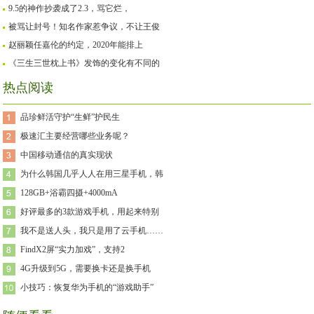
9.5的神作抄袭成了2.3，骂它烂，
被骂让封号！知名作家惹争议，不让王俊
赵丽颖任嘉伦的约定，2020年能排上
《三生三世枕上书》发饰的变化有不同的
热点阅读
品珍鲜活守护“生鲜”护民生
极速汇主要经营哪些业务呢？
中国移动通信的真实现状
为什么韩国几乎人人在用三星手机，韩
128GB+浴霸四摄+4000mA
好评最多的3款游戏手机，用起来特别
我不是送人头，我只是用了云手机……
FindX2屏“实力加戏”，支持2
4G升级到5G，需要换卡还是换手机
小技巧：恢复华为手机的“游戏助手”