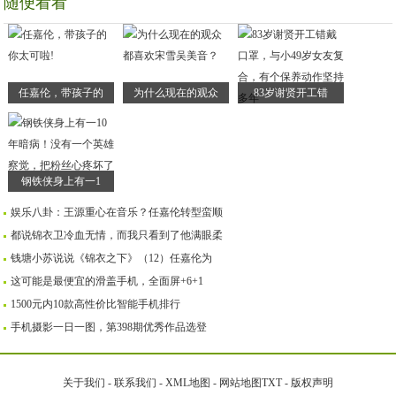
随便看看
任嘉伦，带孩子的
为什么现在的观众
83岁谢贤开工错
钢铁侠身上有一1
娱乐八卦：王源重心在音乐？任嘉伦转型蛮顺
都说锦衣卫冷血无情，而我只看到了他满眼柔
钱塘小苏说说《锦衣之下》（12）任嘉伦为
这可能是最便宜的滑盖手机，全面屏+6+1
1500元内10款高性价比智能手机排行
手机摄影一日一图，第398期优秀作品选登
关于我们
-
联系我们
-
XML地图
-
网站地图
TXT
-
版权声明