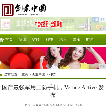
广告
首页
资讯
财经
科技
汽车
娱乐
时尚
企业
游戏
美食
商讯
消费
购物
广告
当前位置：
主页
>
创业中国
>
科技
>
国产最强军用三防手机，Vernee Active 发
布
来源：互联网 2020-05-27 04:21:36
阅读：1580