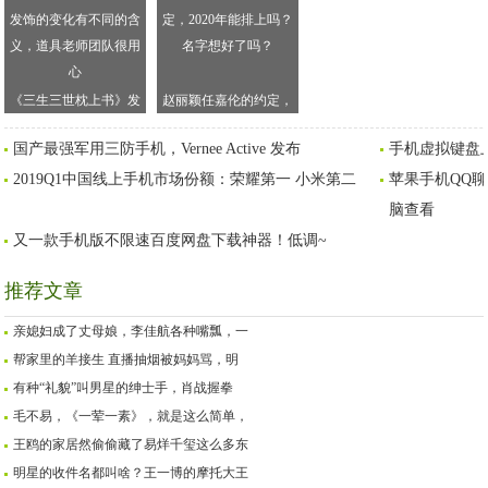
《三生三世枕上书》发
赵丽颖任嘉伦的约定，
饰的变化有不同的含
2020年能排上吗？名字
国产最强军用三防手机，Vernee Active 发布
手机虚拟键盘
义，道具老师团队很用
想好了吗？
2019Q1中国线上手机市场份额：荣耀第一 小米第二
心
苹果手机QQ
脑查看
又一款手机版不限速百度网盘下载神器！低调~
推荐文章
亲媳妇成了丈母娘，李佳航各种嘴瓢，一
帮家里的羊接生 直播抽烟被妈妈骂，明
有种“礼貌”叫男星的绅士手，肖战握拳
毛不易，《一荤一素》，就是这么简单，
王鸥的家居然偷偷藏了易烊千玺这么多东
明星的收件名都叫啥？王一博的摩托大王